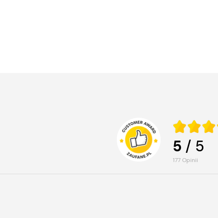
5
/ 5
177
opinii