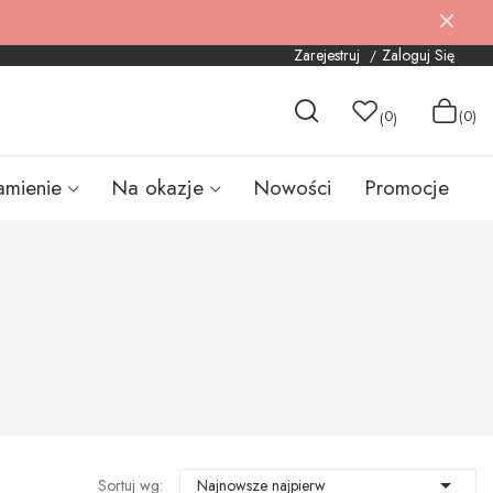
Zarejestruj
Zaloguj Się
0
(0)
(
)
amienie
Na okazje
Nowości
Promocje

Sortuj wg:
Najnowsze najpierw