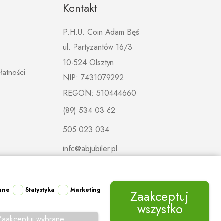
Kontakt
P.H.U. Coin Adam Bęś
ul. Partyzantów 16/3
10-524 Olsztyn
łatności
NIP: 7431079292
REGON: 510444660
(89) 534 03 62
505 023 034
info@abjubiler.pl
ane
Statystyka
Marketing
Zaakceptuj
wszystko
Zaakceptuj wybrane