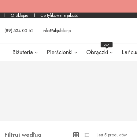
O Sklepie
Certyfikowana jakość
(89) 534 03 62
info@abjubiler.pl
24h
Biżuteria
Pierścionki
Obrączki
Łańcu
Filtruj według
Jest 5 produktów.