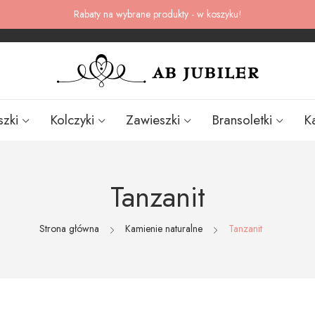
Rabaty na wybrane produkty - w koszyku!
szki
Kolczyki
Zawieszki
Bransoletki
K
Tanzanit
Strona główna
Kamienie naturalne
Tanzanit