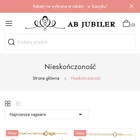
Rabaty na wybrane produkty - w koszyku!
(0)
Nieskończoność
Strona główna
Nieskończoność

Najnowsze najpierw
Nowy
Nowy