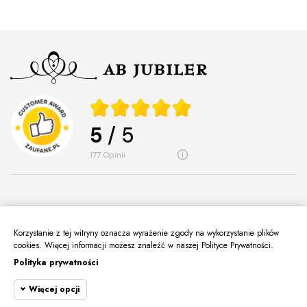
5
/ 5
177
opinii
Korzystanie z tej witryny oznacza wyrażenie zgody na wykorzystanie plików
O Nas
cookies. Więcej informacji możesz znaleźć w naszej Polityce Prywatności.
keyboard_arrow_down
Polityka prywatności
Informacje
keyboard_arrow_down
Więcej opcji
Moje Konto
keyboard_arrow_down