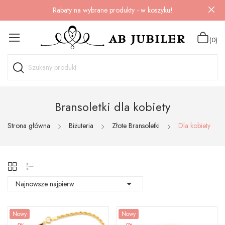
Rabaty na wybrane produkty - w koszyku!
(0)
Bransoletki dla kobiety
Strona główna
Biżuteria
Złote Bransoletki
Dla kobiety

Najnowsze najpierw
Nowy
Nowy