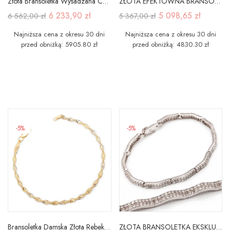
Złota Bransoletka Wysadzana Cyrkoniami Piękny Wzór
ZŁOTA EFEKTOWNA BRANSOLETKA BIAŁE ZŁOTO 585
6 233,90 zł
5 098,65 zł
6 562,00 zł
5 367,00 zł
Najniższa cena z okresu 30 dni
Najniższa cena z okresu 30 dni
przed obniżką: 5905.80 zł
przed obniżką: 4830.30 zł
-5%
-5%
Bransoletka Damska Złota Rebeka Próba 585 19,5 cm
ZŁOTA BRANSOLETKA EKSKLUZYWNA WYJĄTKOWA CYRKONIE