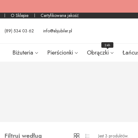
O Sklepie
Certyfikowana jakość
(89) 534 03 62
info@abjubiler.pl
24h
Biżuteria
Pierścionki
Obrączki
Łańcu
Filtruj według
Jest 3 produktów.