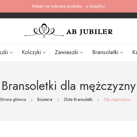
Rabaty na wybrane produkty - w koszyku!
szki
Kolczyki
Zawieszki
Bransoletki
K
Bransoletki dla mężczyzny
Strona główna
Biżuteria
Złote Bransoletki
Dla mężczyzny