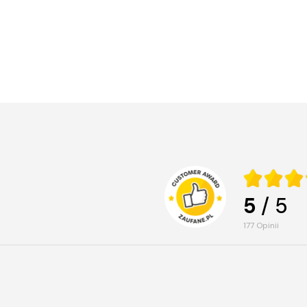
5
/ 5
177
opinii