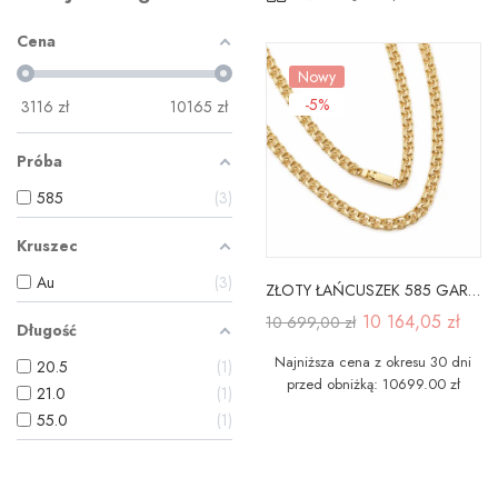
Cena
Nowy
-5%
3116
zł
10165
zł
Próba
585
3
Kruszec
Au
3
ZŁOTY ŁAŃCUSZEK 585 GARIBALDI MĘSKI 55cm/4,0mm
10 164,05 zł
10 699,00 zł
Długość
Najniższa cena z okresu 30 dni
20.5
1
przed obniżką: 10699.00 zł
21.0
1
55.0
1