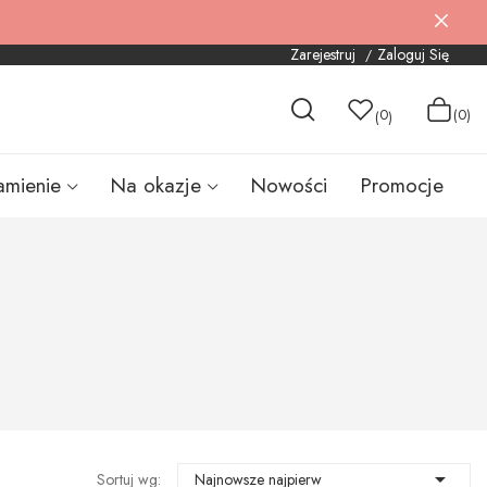
Zarejestruj
Zaloguj Się
0
(0)
(
)
amienie
Na okazje
Nowości
Promocje

Sortuj wg:
Najnowsze najpierw