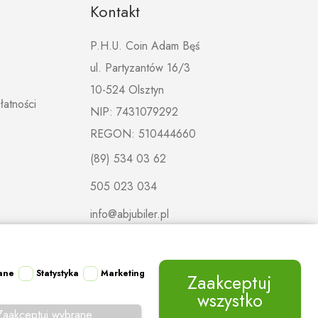
Kontakt
P.H.U. Coin Adam Bęś
ul. Partyzantów 16/3
10-524 Olsztyn
łatności
NIP: 7431079292
REGON: 510444660
(89) 534 03 62
505 023 034
info@abjubiler.pl
ane
Statystyka
Marketing
Zaakceptuj
wszystko
Zaakceptuj wybrane