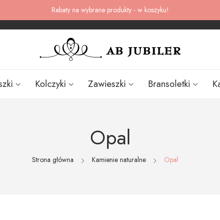
Rabaty na wybrane produkty - w koszyku!
szki
Kolczyki
Zawieszki
Bransoletki
K
Opal
Strona główna
Kamienie naturalne
Opal