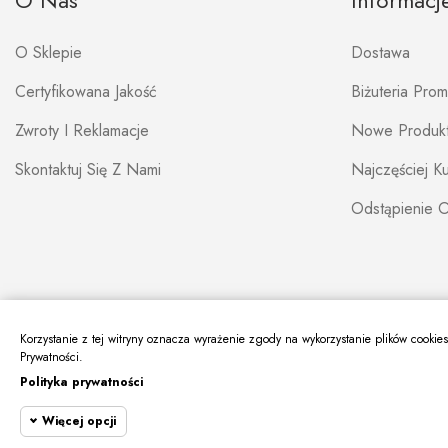
O Nas
Informacj
O Sklepie
Dostawa
Certyfikowana Jakość
Biżuteria Pro
Zwroty I Reklamacje
Nowe Produk
Skontaktuj Się Z Nami
Najczęściej 
Odstąpienie 
Korzystanie z tej witryny oznacza wyrażenie zgody na wykorzystanie plików cookie
Prywatności.
Polityka prywatności
Więcej opcji
Copyright © ABJUBILER. All Rights Reserved. Realizacja:
virtualmedia.pl