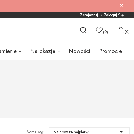
Zarejestruj
Zaloguj Się
0
(0)
(
)
amienie
Na okazje
Nowości
Promocje

Sortuj wg:
Najnowsze najpierw