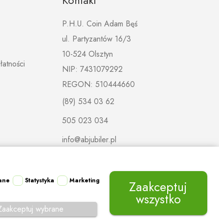
Kontakt
P.H.U. Coin Adam Bęś
ul. Partyzantów 16/3
10-524 Olsztyn
łatności
NIP: 7431079292
REGON: 510444660
(89) 534 03 62
505 023 034
info@abjubiler.pl
ane
Statystyka
Marketing
Zaakceptuj
wszystko
Zaakceptuj wybrane
Mapa strony
Regulamin
Polityka prywatności
Kontakt