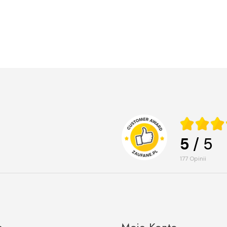
5
/ 5
177
opinii