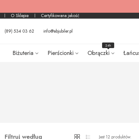
O Sklepie
Certyfikowana jakość
(89) 534 03 62
info@abjubiler.pl
24h
Biżuteria
Pierścionki
Obrączki
Łańcu
Filtruj według
Jest 12 produktów.