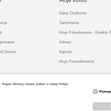
e
Moje Konto
Dane Osobowe
mocje
Zamówienia
ty
Moje Pokwitowania - Korekty P
Kupowane
Adresy
Od Umowy
Kupony
Moje Powiadomienia
s. Więcej informacji możesz znaleźć w naszej Polityce
Wymag