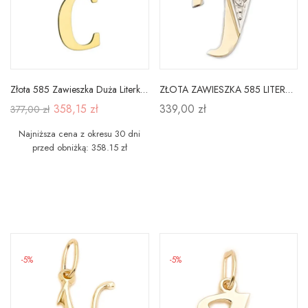
Złota 585 Zawieszka Duża Literka ''C''
ZŁOTA ZAWIESZKA 585 LITERKA I z Cyrkonią
358,15 zł
339,00 zł
377,00 zł
Najniższa cena z okresu 30 dni
przed obniżką: 358.15 zł
-5%
-5%