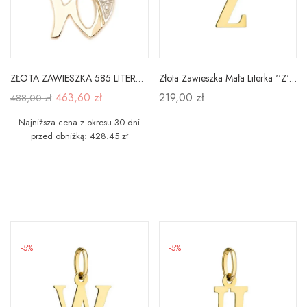
ZŁOTA ZAWIESZKA 585 LITERKA W Z CYRKONIĄ
Złota Zawieszka Mała Literka ''Z'' pr 585
463,60 zł
219,00 zł
488,00 zł
Najniższa cena z okresu 30 dni
przed obniżką: 428.45 zł
-5%
-5%