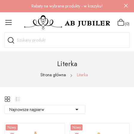
Rabaty na wybrane produkty - w koszyku!
(0)
Literka
Strona główna
Literka

Najnowsze najpierw
Nowy
Nowy