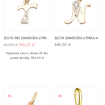
ZŁOTA 585 ZAWIESZKA LITERKA T z CYRKONIĄ
ZŁOTA ZAWIESZKA LITERKA N z Cyrkonią
386,65 zł
448,00 zł
407,00 zł
Najniższa cena z okresu 30 dni
przed obniżką: 386.65 zł
-5%
-5%