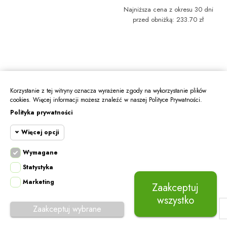
Najniższa cena z okresu 30 dni
przed obniżką: 233.70 zł
Korzystanie z tej witryny oznacza wyrażenie zgody na wykorzystanie plików
cookies. Więcej informacji możesz znaleźć w naszej Polityce Prywatności.
-5%
-5%
Polityka prywatności
Więcej opcji
Wymagane
Cookie funkcjonalne
Wymagane
Statystyka
Wymagane pliki cookie oraz cookie HttpOnly.
Marketing
Cookie
Pliki cookie wymagane do przeglądania witryny
Zaakceptuj
statystyczne
i korzystania z jej podstawowych funkcji. Te
wszystko
Złota Zawieszka Literka ''E'' w Sercu 585
Złota Zawieszka Literka ''D'' w Sercu 585
pliki cookie są wymagane do prawidłowego
Zaakceptuj wybrane
działania witryny.
255,55 zł
255,55 zł
269,00 zł
269,00 zł
Cookie
marketingowe