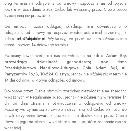
Bieg terminu na odstąpienie od umowy rozpoczyna się od objęcia
towaru w posiadanie przez Ciebie lub wskazaną przez Ciebie osobę
trzecią inną niż przewoźnik.
Od umowy możesz odstąpić, składając nam oświadczenie o
odstąpieniu od umowy np. poprzez wiadomość e-mail przesłaną na
adres:
info@abjubiler.pl
. Wystarczy, że prześlesz nam oświadczenie
przed upływem 14-dniowego terminu.
Zwracany towar wyślij do nas niezwłocznie na adres:
Adam Bęś
prowadzący działalność gospodarczą pod firmą
Przedsiębiorstwo Handlowo-Usługowe Coin Adam Bęś, ul.
Partyzantów 16/3, 10-524 Olsztyn
, jednak nie później niż w terminie
14 dni od dnia, w którym odstąpiłeś od umowy.
Dokonane przez Ciebie płatności zwrócimy niezwłocznie na zasadach
wskazanych w Regulaminie sklepu, jednak nie później niż w terminie 14
dni od dnia otrzymania oświadczenia o odstąpieniu od umowy.
Możemy wstrzymać się ze zwrotem otrzymanej od Ciebie płatności do
chwili otrzymania towaru z powrotem lub dostarczenia przez Ciebie
dowodu jego odesłania - w zależności od tego, które zdarzenie nastąpi
wcześniej.