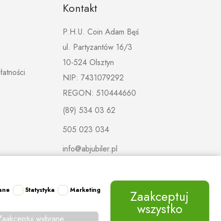
Kontakt
P.H.U. Coin Adam Bęś
ul. Partyzantów 16/3
10-524 Olsztyn
łatności
NIP: 7431079292
REGON: 510444660
(89) 534 03 62
505 023 034
info@abjubiler.pl
ane
Statystyka
Marketing
Zaakceptuj
wszystko
Zaakceptuj wybrane