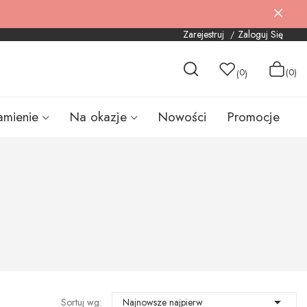
Zarejestruj
Zaloguj Się
0
(0)
(
)
amienie
Na okazje
Nowości
Promocje

Sortuj wg:
Najnowsze najpierw