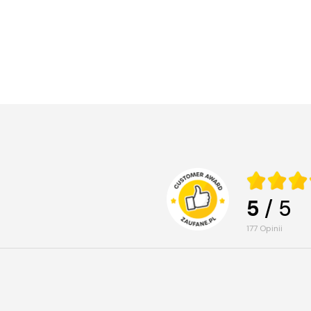
5
/ 5
177
opinii