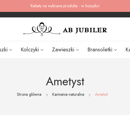
Rabaty na wybrane produkty - w koszyku!
szki
Kolczyki
Zawieszki
Bransoletki
K
Ametyst
Strona główna
Kamienie naturalne
Ametyst