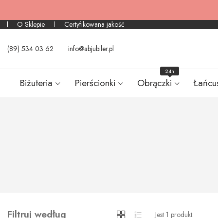
O Sklepie
Certyfikowana jakość
(89) 534 03 62
info@abjubiler.pl
24h
Biżuteria
Pierścionki
Obrączki
Łańcu
Filtruj według
Jest 1 produkt.