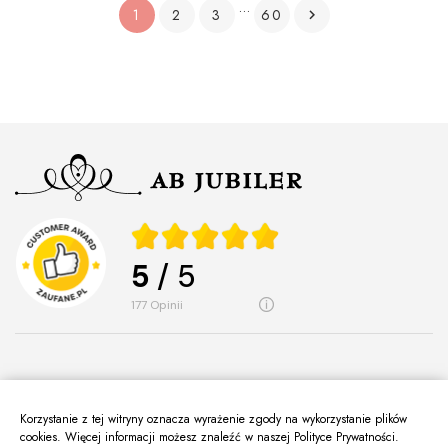
…
1
2
3
60

5
/ 5
177
opinii
Korzystanie z tej witryny oznacza wyrażenie zgody na wykorzystanie plików
O Nas
cookies. Więcej informacji możesz znaleźć w naszej Polityce Prywatności.
keyboard_arrow_down