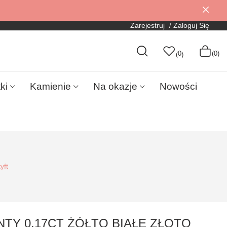
Zarejestruj
Zaloguj Się
0
(0)
(
)
ki
Kamienie
Na okazje
Nowości
yft
NTY 0,17CT ŻÓŁTO BIAŁE ZŁOTO