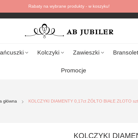
Rabaty na wybrane produkty - w koszyku!
ańcuszki
Kolczyki
Zawieszki
Bransolet
Promocje
a główna
KOLCZYKI DIAMENTY 0,17ct ŻÓŁTO BIAŁE ZŁOTO szt
KOLCZYKI DIAME