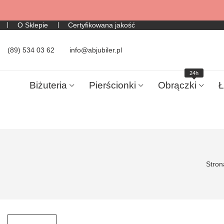
O Sklepie
Certyfikowana jakość
(89) 534 03 62
info@abjubiler.pl
24h
Biżuteria
Pierścionki
Obrączki
Ł
Stron