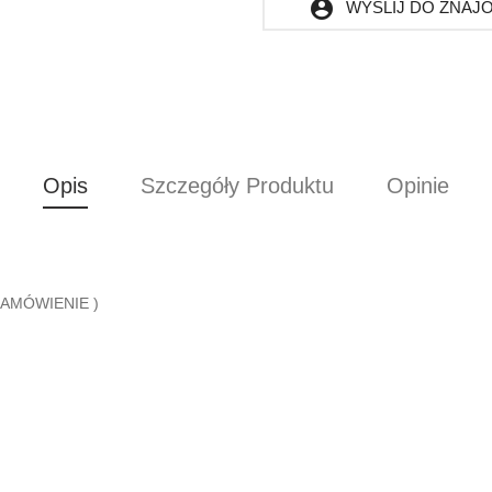
account_circle
WYŚLIJ DO ZNA
Opis
Szczegóły Produktu
Opinie
ZAMÓWIENIE )