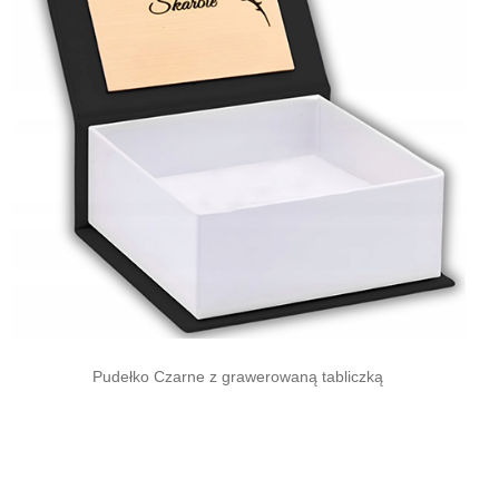
Pudełko Czarne z grawerowaną tabliczką