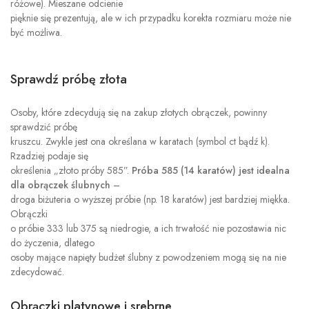
różowe). Mieszane odcienie
pięknie się prezentują, ale w ich przypadku korekta rozmiaru może nie
być możliwa.
Sprawdź próbę złota
Osoby, które zdecydują się na zakup złotych obrączek, powinny
sprawdzić próbę
kruszcu. Zwykle jest ona określana w karatach (symbol ct bądź k).
Rzadziej podaje się
określenia „złoto próby 585”.
Próba 585 (14 karatów) jest idealna
dla obrączek ślubnych
–
droga biżuteria o wyższej próbie (np. 18 karatów) jest bardziej miękka.
Obrączki
o próbie 333 lub 375 są niedrogie, a ich trwałość nie pozostawia nic
do życzenia, dlatego
osoby mające napięty budżet ślubny z powodzeniem mogą się na nie
zdecydować.
Obrączki platynowe i srebrne