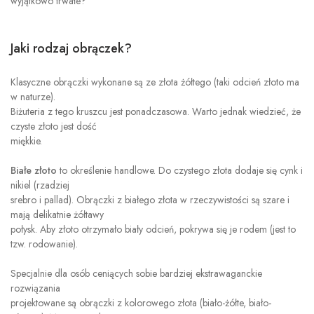
wyjątkowo trwałe?
Jaki rodzaj obrączek?
Klasyczne obrączki wykonane są ze złota żółtego (taki odcień złoto ma
w naturze).
Biżuteria z tego kruszcu jest ponadczasowa. Warto jednak wiedzieć, że
czyste złoto jest dość
miękkie.
Białe złoto
to określenie handlowe. Do czystego złota dodaje się cynk i
nikiel (rzadziej
srebro i pallad). Obrączki z białego złota w rzeczywistości są szare i
mają delikatnie żółtawy
połysk. Aby złoto otrzymało biały odcień, pokrywa się je rodem (jest to
tzw. rodowanie).
Specjalnie dla osób ceniących sobie bardziej ekstrawaganckie
rozwiązania
projektowane są obrączki z kolorowego złota (biało-żółte, biało-