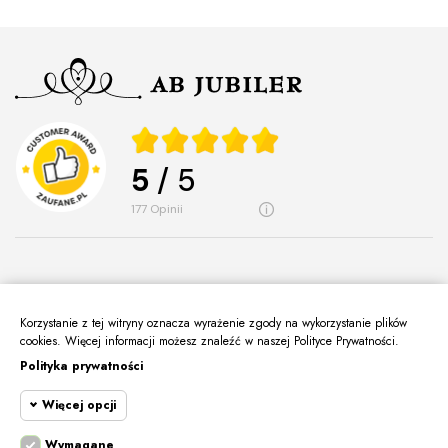
5
/ 5
177
opinii
Korzystanie z tej witryny oznacza wyrażenie zgody na wykorzystanie plików
O Nas
cookies. Więcej informacji możesz znaleźć w naszej Polityce Prywatności.
keyboard_arrow_down
Polityka prywatności
Informacje
keyboard_arrow_down
Więcej opcji
Moje Konto
keyboard_arrow_down
Kontakt
Wymagane