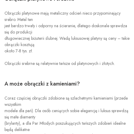
Obrączki platynowe
mają metaliczny odcień nieco przypominający
srebro. Metal ten
jest bardzo trwały i odporny na ścieranie, dlatego doskonale sprawdza
się do produkcji
długowiecznej biżuterii ślubnej. Wadą luksusowej platyny są ceny – takie
obrączki kosztują
około 7-8 tys. zł.
Obrączki srebrne
są relatywnie tańsze od platynowych i złotych.
A może obrączki z kamieniami?
Coraz częściej obrączki zdobione są szlachetnymi kamieniami (przede
wszystkim
modele dla pań). Dla osób ceniących sobie elegancję i luksus sprawdzą
się małe diamenty
(brylanty), a dla Par Młodych poszukujących tańszych zdobień idealne
będą delikatne