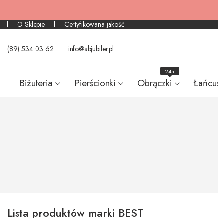
O Sklepie
Certyfikowana jakość
(89) 534 03 62
info@abjubiler.pl
24h
Biżuteria
Pierścionki
Obrączki
Łańcu
Lista produktów marki BEST