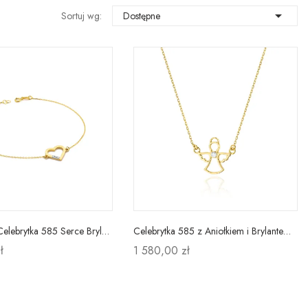

Sortuj wg:
Dostępne
Bransoletka Celebrytka 585 Serce Brylanty Prezent
Celebrytka 585 z Aniołkiem i Brylantem Żółte Złoto
ł
1 580,00 zł