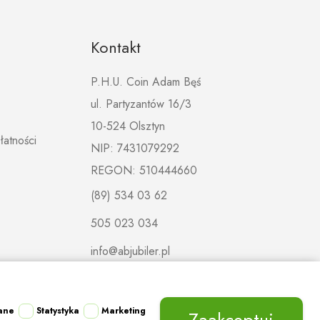
Kontakt
P.H.U. Coin Adam Bęś
ul. Partyzantów 16/3
10-524 Olsztyn
łatności
NIP: 7431079292
REGON: 510444660
(89) 534 03 62
505 023 034
info@abjubiler.pl
ane
Statystyka
Marketing