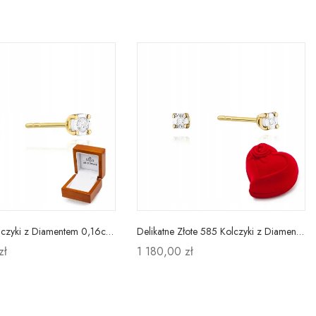
Delikatne Kolczyki z Diamentem 0,16ct Próba 585
Delikatne Złote 585 Kolczyki z Diamentami
zł
1 180,00 zł