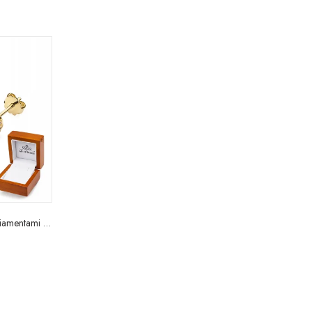
Delikatne Złote Kolczyki z Diamentami 585 Sztyft