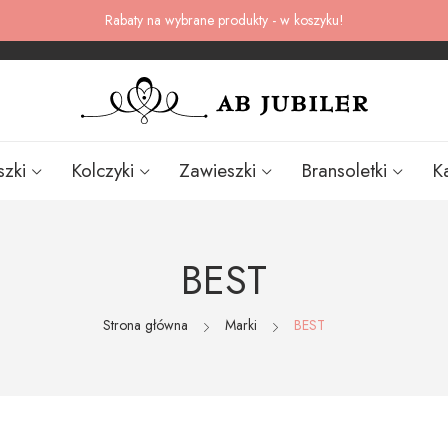
Rabaty na wybrane produkty - w koszyku!
szki
Kolczyki
Zawieszki
Bransoletki
K
BEST
Strona główna
Marki
BEST