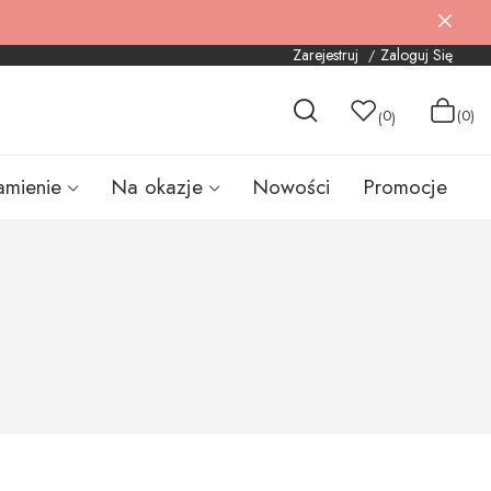
Zarejestruj
Zaloguj Się
0
(0)
(
)
amienie
Na okazje
Nowości
Promocje