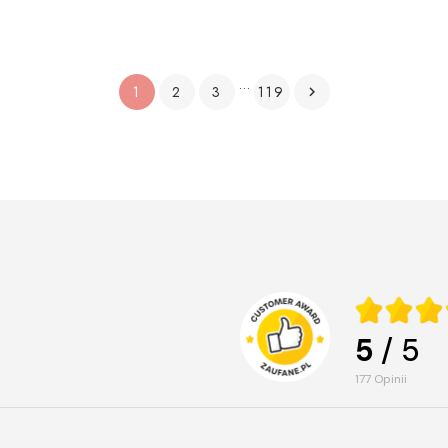
…
1
2
3
119

5
/ 5
177
opinii