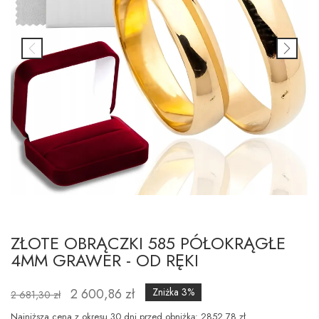
ZŁOTE OBRĄCZKI 585 PÓŁOKRĄGŁE
4MM GRAWER - OD RĘKI
2 600,86 zł
Zniżka 3%
2 681,30 zł
Najniższa cena z okresu 30 dni przed obniżką: 2852.78 zł