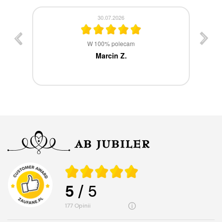
30.07.2026
st
W 100% polecam
ca
Marcin Z.
5
/ 5
177
opinii