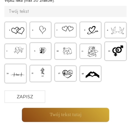
Wpisz tekst (max 30 znaków):
ZAPISZ
Twój tekst tutaj