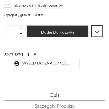
Jak zmierzyć? / Tabela rozmiarów
Zaprojektuj grawer - Gratis!
Dodaj Do Koszyka
UDOSTĘPNIJ
account_circle
WYŚLIJ DO ZNAJOMEGO
Opis
Szczegóły Produktu