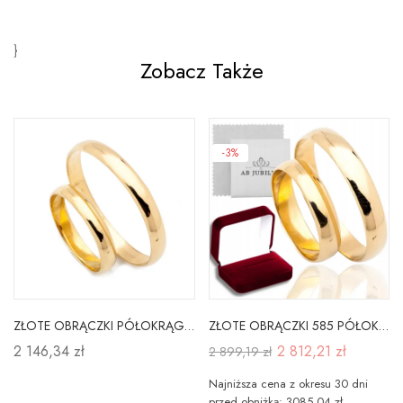
}
Zobacz Także
-3%
ZŁOTE OBRĄCZKI PÓŁOKRĄGŁE 585 3mm GRAWER Od Ręki
ZŁOTE OBRĄCZKI 585 PÓŁOKRĄGŁE 4mm Grawer - Od Ręki
2 146,34 zł
2 812,21 zł
2 899,19 zł
Najniższa cena z okresu 30 dni
przed obniżką: 3085.04 zł