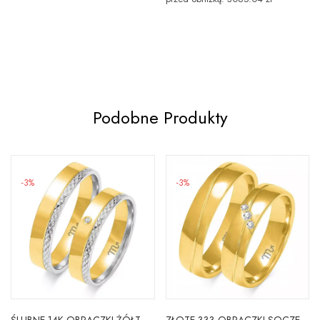
Podobne Produkty
-3%
-3%
ŚLUBNE 14K OBRĄCZKI ŻÓŁTO BIAŁE ZŁOTO OE-199ZB
ZŁOTE 333 OBRĄCZKI SOCZEWKA 5mm CYRKONIE GRAWER