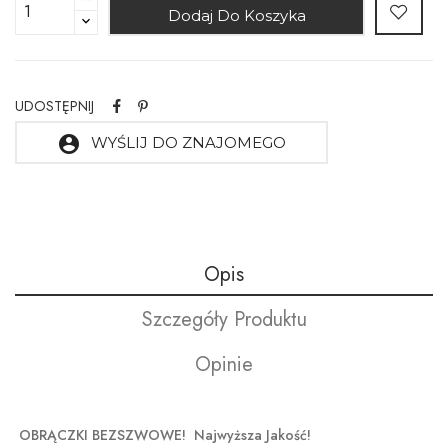
Dodaj Do Koszyka
UDOSTĘPNIJ
account_circle
WYŚLIJ DO ZNAJOMEGO
Opis
Szczegóły Produktu
Opinie
OBRĄCZKI BEZSZWOWE! Najwyższa Jakość!