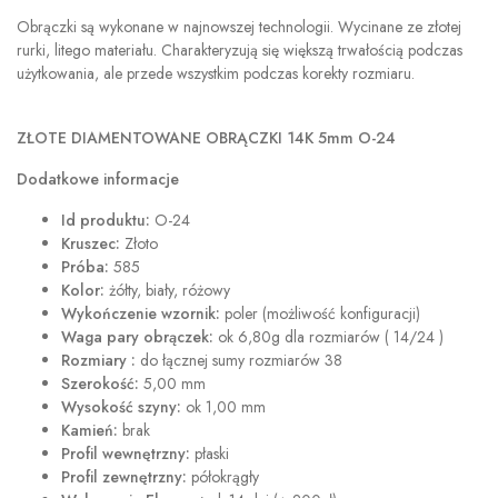
Obrączki są wykonane w najnowszej technologii. Wycinane ze złotej
rurki, litego materiału. Charakteryzują się większą trwałością podczas
użytkowania, ale przede wszystkim podczas korekty rozmiaru.
ZŁOTE DIAMENTOWANE OBRĄCZKI 14K 5mm O-24
Dodatkowe informacje
Id produktu:
O-24
Kruszec:
Złoto
Próba:
585
Kolor:
żółty, biały, różowy
Wykończenie wzornik:
poler (możliwość konfiguracji)
Waga pary obrączek:
ok 6,80g dla rozmiarów ( 14/24 )
Rozmiary :
do łącznej sumy rozmiarów 38
Szerokość:
5,00 mm
Wysokość szyny:
ok 1,00 mm
Kamień:
brak
Profil wewnętrzny:
płaski
Profil zewnętrzny:
półokrągły