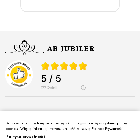
5
/ 5
177
opinii
Korzystanie z tej witryny oznacza wyrażenie zgody na wykorzystanie plików
O Nas
cookies. Więcej informacji możesz znaleźć w naszej Polityce Prywatności.
keyboard_arrow_down
Polityka prywatności