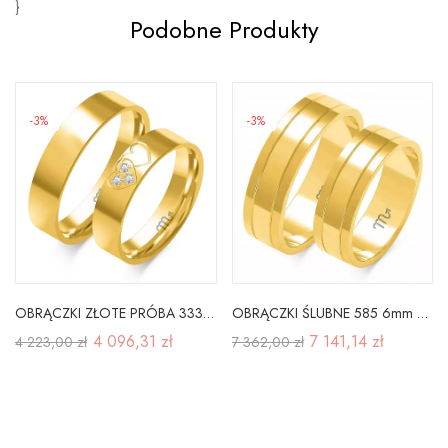
}
Podobne Produkty
-3%
-3%
OBRĄCZKI ZŁOTE PRÓBA 333 SERCA CYRKONIA SOCZEWKA
OBRĄCZKI ŚLUBNE 585 6mm ŻÓŁTE ZŁOTO PŁASKIE A-205
4 096,31 zł
7 141,14 zł
4 223,00 zł
7 362,00 zł