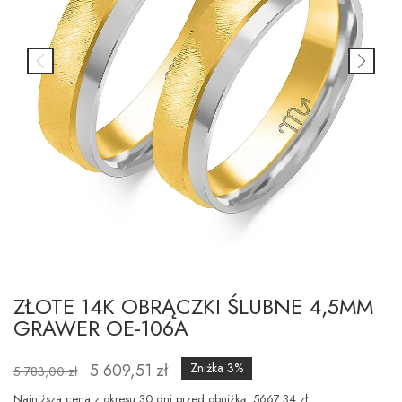
ZŁOTE 14K OBRĄCZKI ŚLUBNE 4,5MM
GRAWER OE-106A
5 609,51 zł
Zniżka 3%
5 783,00 zł
Najniższa cena z okresu 30 dni przed obniżką: 5667.34 zł