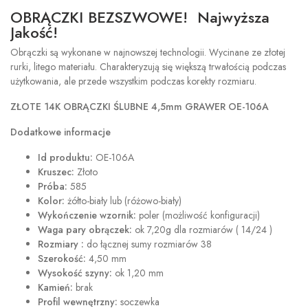
OBRĄCZKI BEZSZWOWE! Najwyższa
Jakość!
Obrączki są wykonane w najnowszej technologii. Wycinane ze złotej
rurki, litego materiału. Charakteryzują się większą trwałością podczas
użytkowania, ale przede wszystkim podczas korekty rozmiaru.
ZŁOTE 14K OBRĄCZKI ŚLUBNE 4,5mm GRAWER OE-106A
Dodatkowe informacje
Id produktu:
OE-106A
Kruszec:
Złoto
Próba:
585
Kolor:
żółto-biały lub (różowo-biały)
Wykończenie wzornik:
poler (możliwość konfiguracji)
Waga pary obrączek:
ok 7,20g dla rozmiarów ( 14/24 )
Rozmiary :
do łącznej sumy rozmiarów 38
Szerokość:
4,50 mm
Wysokość szyny:
ok 1,20 mm
Kamień:
brak
Profil wewnętrzny:
soczewka