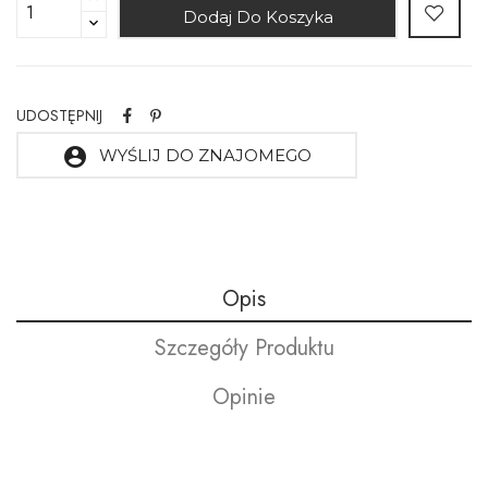
Dodaj Do Koszyka
UDOSTĘPNIJ
account_circle
WYŚLIJ DO ZNAJOMEGO
Opis
Szczegóły Produktu
Opinie