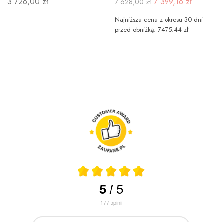
3 726,00 zł
7 399,16 zł
7 628,00 zł
Najniższa cena z okresu 30 dni
przed obniżką: 7475.44 zł
5
5
/
177
opinii