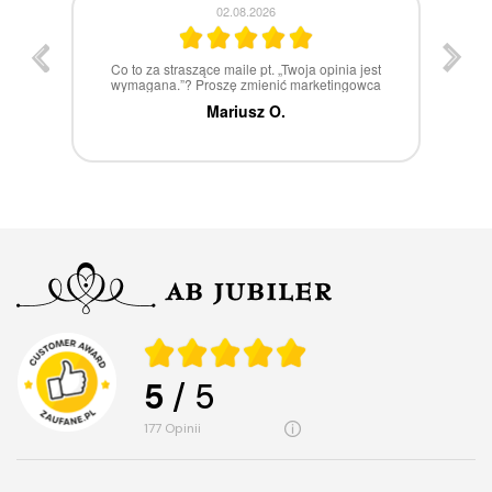
30.07.2026
st
W 100% polecam
ca
Marcin Z.
5
/ 5
177
opinii