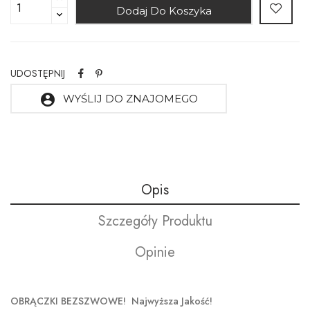
Dodaj Do Koszyka
UDOSTĘPNIJ
account_circle
WYŚLIJ DO ZNAJOMEGO
Opis
Szczegóły Produktu
Opinie
OBRĄCZKI BEZSZWOWE! Najwyższa Jakość!