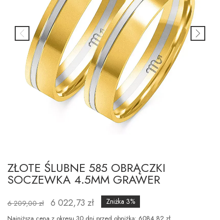
ZŁOTE ŚLUBNE 585 OBRĄCZKI
SOCZEWKA 4.5MM GRAWER
6 022,73 zł
Zniżka 3%
6 209,00 zł
Najniższa cena z okresu 30 dni przed obniżką: 6084.82 zł