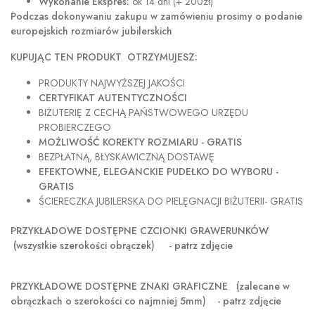
Wykonanie Ekspres:
ok 14 dni (+ 200zł)
Podczas dokonywaniu zakupu w
zamówieniu prosimy o podanie
europejskich rozmiarów jubilerskich
KUPUJĄC TEN PRODUKT OTRZYMUJESZ:
PRODUKTY NAJWYŻSZEJ JAKOŚCI
CERTYFIKAT AUTENTYCZNOŚCI
BIŻUTERIĘ Z CECHĄ PAŃSTWOWEGO URZĘDU
PROBIERCZEGO
MOŻLIWOŚĆ KOREKTY ROZMIARU - GRATIS
BEZPŁATNĄ, BŁYSKAWICZNĄ DOSTAWĘ
EFEKTOWNE, ELEGANCKIE PUDEŁKO DO WYBORU -
GRATIS
ŚCIERECZKA JUBILERSKA DO PIELĘGNACJI BIŻUTERII- GRATIS
PRZYKŁADOWE DOSTĘPNE CZCIONKI GRAWERUNKÓW
(wszystkie szerokości obrączek) - patrz zdjęcie
PRZYKŁADOWE DOSTĘPNE ZNAKI GRAFICZNE
(zalecane w
obrączkach o szerokości co najmniej 5mm) - patrz zdjęcie