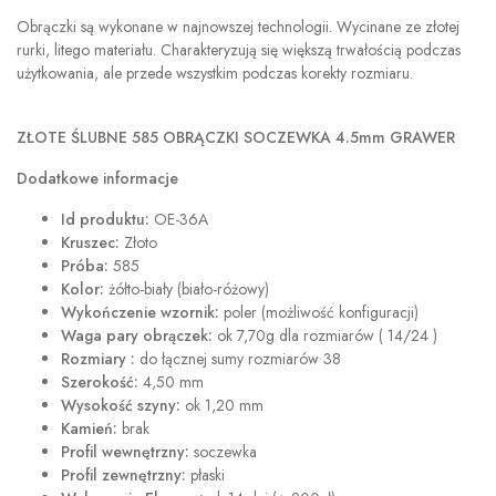
Obrączki są wykonane w najnowszej technologii. Wycinane ze złotej
rurki, litego materiału. Charakteryzują się większą trwałością podczas
użytkowania, ale przede wszystkim podczas korekty rozmiaru.
ZŁOTE ŚLUBNE 585 OBRĄCZKI SOCZEWKA 4.5mm GRAWER
Dodatkowe informacje
Id produktu:
OE-36A
Kruszec:
Złoto
Próba:
585
Kolor:
żółto-biały (biało-różowy)
Wykończenie wzornik:
poler (możliwość konfiguracji)
Waga pary obrączek:
ok 7,70g dla rozmiarów ( 14/24 )
Rozmiary :
do łącznej sumy rozmiarów 38
Szerokość:
4,50 mm
Wysokość szyny:
ok 1,20 mm
Kamień:
brak
Profil wewnętrzny:
soczewka
Profil zewnętrzny:
płaski