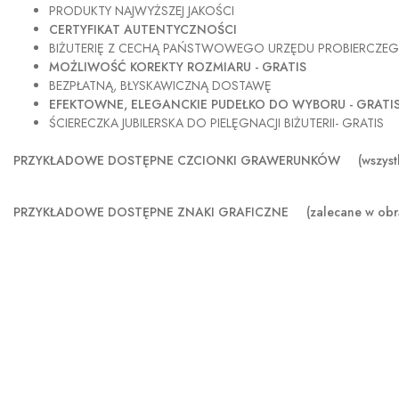
PRODUKTY NAJWYŻSZEJ JAKOŚCI
CERTYFIKAT AUTENTYCZNOŚCI
BIŻUTERIĘ Z CECHĄ PAŃSTWOWEGO URZĘDU PROBIERCZE
MOŻLIWOŚĆ KOREKTY ROZMIARU - GRATIS
BEZPŁATNĄ, BŁYSKAWICZNĄ DOSTAWĘ
EFEKTOWNE, ELEGANCKIE PUDEŁKO DO WYBORU - GRATI
ŚCIERECZKA JUBILERSKA DO PIELĘGNACJI BIŻUTERII- GRATIS
PRZYKŁADOWE DOSTĘPNE CZCIONKI GRAWERUNKÓW (wszystkie s
PRZYKŁADOWE DOSTĘPNE ZNAKI GRAFICZNE
(zalecane w obr