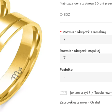
Najniższa cena z okresu 30 dni prze
O-80Z
*
Rozmiar obrączki Damskiej
7
Rozmiar obrączki męskiej
7
Pudełko
-
Jak zmierzyć? / Tabela roz
Zaprojektuj grawer - Gratis!