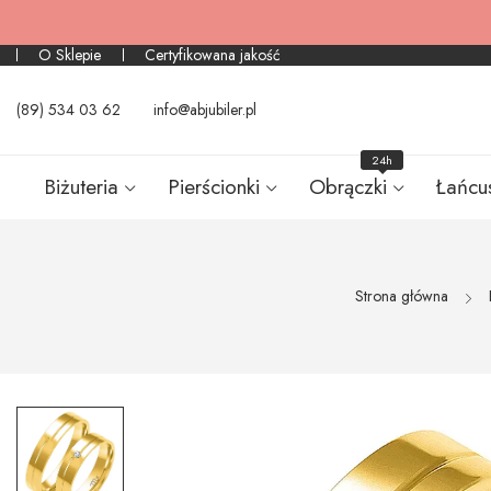
O Sklepie
Certyfikowana jakość
(89) 534 03 62
info@abjubiler.pl
24h
Biżuteria
Pierścionki
Obrączki
Łańcu
Strona główna