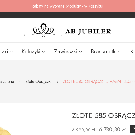
Rabaty na wybrane produkty - w koszyku!
szki
Kolczyki
Zawieszki
Bransoletki
K
Biżuteria
Złote Obrączki
ZŁOTE 585 OBRĄCZKI DIAMENT 4,5
ZŁOTE 585 OBRĄC
6 780,30 zł
6 990,00 zł