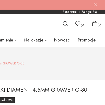
Zarejestruj
Zaloguj Się
0
(0)
(
)
amienie
Na okazje
Nowości
Promocje
mm GRAWER O-80
ZKI DIAMENT 4,5MM GRAWER O-80
Zniżka 3%