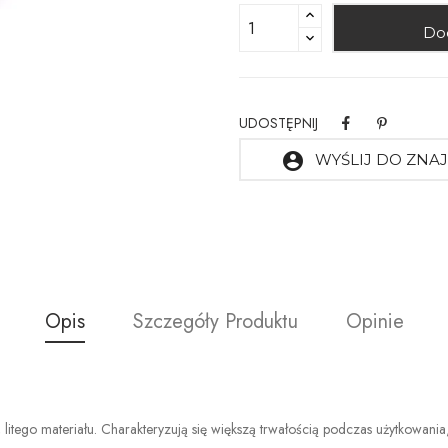
Do
UDOSTĘPNIJ
account_circle
WYŚLIJ DO ZN
Opis
Szczegóły Produktu
Opinie
 litego materiału. Charakteryzują się większą trwałością podczas użytkowani