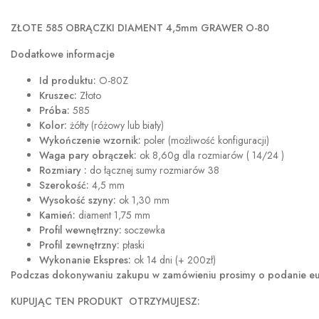
ZŁOTE 585 OBRĄCZKI DIAMENT 4,5mm GRAWER O-80
Dodatkowe informacje
Id produktu:
O-80Z
Kruszec:
Złoto
Próba:
585
Kolor:
żółty (różowy lub biały)
Wykończenie wzornik:
poler (możliwość konfiguracji)
Waga pary obrączek:
ok 8,60g dla rozmiarów ( 14/24 )
Rozmiary :
do łącznej sumy rozmiarów 38
Szerokość:
4,5 mm
Wysokość szyny:
ok 1,30 mm
Kamień:
diament 1,75 mm
Profil wewnętrzny:
soczewka
Profil zewnętrzny:
płaski
Wykonanie Ekspres:
ok 14 dni (+ 200zł)
Podczas dokonywaniu zakupu w
zamówieniu prosimy o podanie eur
KUPUJĄC TEN PRODUKT OTRZYMUJESZ: