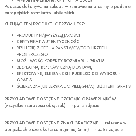
Wykonanie Ekspres:
ok 14 dni (+ 200zł)
Podczas dokonywaniu zakupu w
zamówieniu prosimy o podanie
europejskich rozmiarów jubilerskich
KUPUJĄC TEN PRODUKT OTRZYMUJESZ:
PRODUKTY NAJWYŻSZEJ JAKOŚCI
CERTYFIKAT AUTENTYCZNOŚCI
BIŻUTERIĘ Z CECHĄ PAŃSTWOWEGO URZĘDU
PROBIERCZEGO
MOŻLIWOŚĆ KOREKTY ROZMIARU - GRATIS
BEZPŁATNĄ, BŁYSKAWICZNĄ DOSTAWĘ
EFEKTOWNE, ELEGANCKIE PUDEŁKO DO WYBORU -
GRATIS
ŚCIERECZKA JUBILERSKA DO PIELĘGNACJI BIŻUTERII- GRATIS
PRZYKŁADOWE DOSTĘPNE CZCIONKI GRAWERUNKÓW
(wszystkie szerokości obrączek) - patrz zdjęcie
PRZYKŁADOWE DOSTĘPNE ZNAKI GRAFICZNE
(zalecane w
obrączkach o szerokości co najmniej 5mm) - patrz zdjęcie