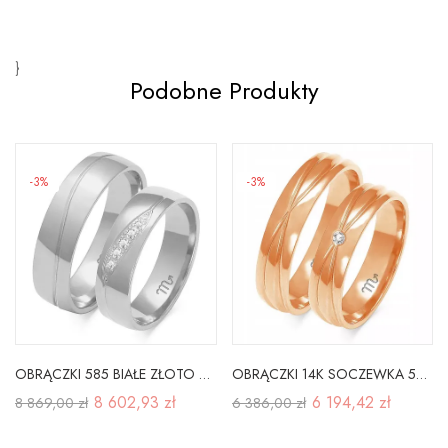
}
Podobne Produkty
-3%
-3%
OBRĄCZKI 585 BIAŁE ZŁOTO SOCZEWKA 5,5mm BRYLANTY
OBRĄCZKI 14K SOCZEWKA 5mm CYRKONIA RÓŻOWE ZŁOTO
8 602,93 zł
6 194,42 zł
8 869,00 zł
6 386,00 zł