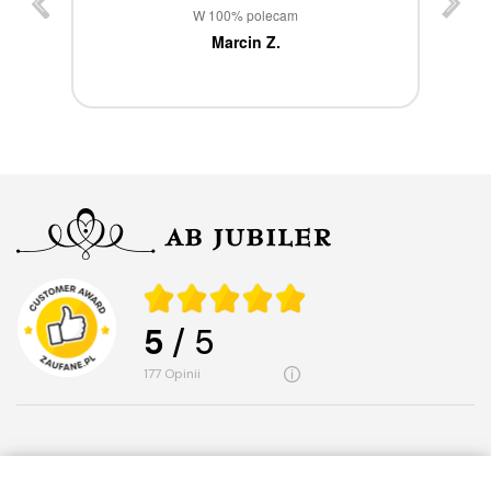
st
W 100% polecam
ca
Marcin Z.
5
/ 5
177
opinii