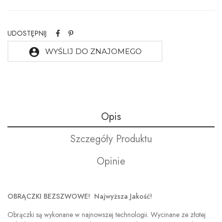
UDOSTĘPNIJ
account_circle
WYŚLIJ DO ZNAJOMEGO
Opis
Szczegóły Produktu
Opinie
OBRĄCZKI BEZSZWOWE! Najwyższa Jakość!
Obrączki są wykonane w najnowszej technologii. Wycinane ze złotej