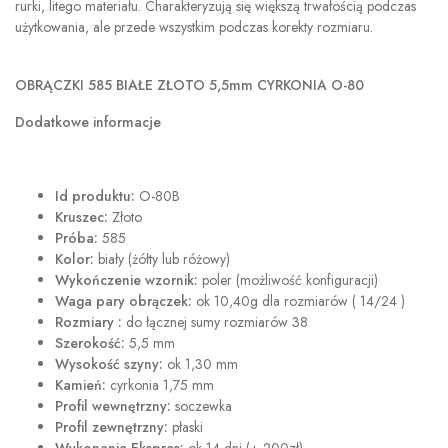
rurki, litego materiału. Charakteryzują się większą trwałością podczas
użytkowania, ale przede wszystkim podczas korekty rozmiaru.
OBRĄCZKI 585 BIAŁE ZŁOTO 5,5mm CYRKONIA O-80
Dodatkowe informacje
Id produktu:
O-80B
Kruszec:
Złoto
Próba:
585
Kolor:
biały (żółty lub różowy)
Wykończenie wzornik:
poler (możliwość konfiguracji)
Waga pary obrączek:
ok 10,40g dla rozmiarów ( 14/24 )
Rozmiary :
do łącznej sumy rozmiarów 38
Szerokość:
5,5 mm
Wysokość szyny:
ok 1,30 mm
Kamień:
cyrkonia 1,75 mm
Profil wewnętrzny:
soczewka
Profil zewnętrzny:
płaski