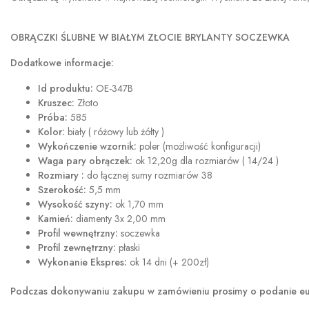
OBRĄCZKI ŚLUBNE W BIAŁYM ZŁOCIE BRYLANTY SOCZEWKA
Dodatkowe informacje:
Id produktu:
OE-347B
Kruszec:
Złoto
Próba:
585
Kolor:
biały ( różowy lub żółty )
Wykończenie wzornik:
poler (możliwość konfiguracji)
Waga pary obrączek:
ok 12,20g dla rozmiarów ( 14/24 )
Rozmiary :
do łącznej sumy rozmiarów 38
Szerokość:
5,5 mm
Wysokość szyny:
ok 1,70 mm
Kamień:
diamenty 3x 2,00 mm
Profil wewnętrzny:
soczewka
Profil zewnętrzny:
płaski
Wykonanie Ekspres:
ok 14 dni (+ 200zł)
Podczas dokonywaniu zakupu w
zamówieniu prosimy o podanie eur