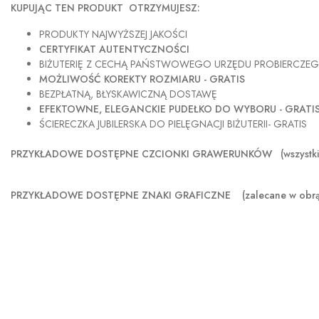
KUPUJĄC TEN PRODUKT OTRZYMUJESZ:
PRODUKTY NAJWYŻSZEJ JAKOŚCI
CERTYFIKAT AUTENTYCZNOŚCI
BIŻUTERIĘ Z CECHĄ PAŃSTWOWEGO URZĘDU PROBIERCZE
MOŻLIWOŚĆ KOREKTY ROZMIARU - GRATIS
BEZPŁATNĄ, BŁYSKAWICZNĄ DOSTAWĘ
EFEKTOWNE, ELEGANCKIE PUDEŁKO DO WYBORU - GRATI
ŚCIERECZKA JUBILERSKA DO PIELĘGNACJI BIŻUTERII- GRATIS
PRZYKŁADOWE DOSTĘPNE CZCIONKI GRAWERUNKÓW (wszystkie szer
PRZYKŁADOWE DOSTĘPNE ZNAKI GRAFICZNE
(zalecane w obr