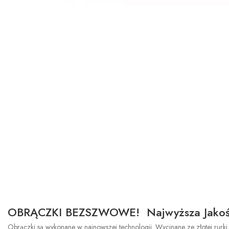
OBRĄCZKI BEZSZWOWE! Najwyższa Jakoś
Obrączki są wykonane w najnowszej technologii. Wycinane ze złotej rurki,