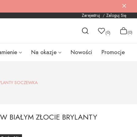
Zarejestruj
Zaloguj Się
0
(0)
(
)
amienie
Na okazje
Nowości
Promocje
RYLANTY SOCZEWKA
 W BIAŁYM ZŁOCIE BRYLANTY