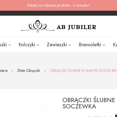
Rabaty na wybrane produkty - w koszyku!
szki
Kolczyki
Zawieszki
Bransoletki
K
uteria
Złote Obrączki
OBRĄCZKI ŚLUBNE W BIAŁYM ZŁOCIE B
OBRĄCZKI ŚLUBNE
SOCZEWKA