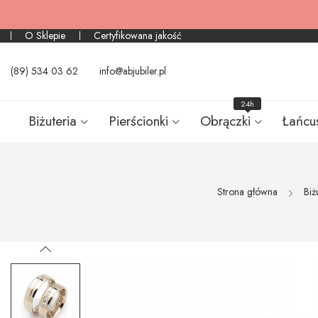
O Sklepie
Certyfikowana jakość
(89) 534 03 62
info@abjubiler.pl
24h
Biżuteria
Pierścionki
Obrączki
Łańcu
Strona główna
Biż