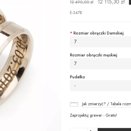
12 115,30 zł
12 490,00 zł
E-347B
*
Rozmiar obrączki Damskiej
7
Rozmiar obrączki męskiej
7
Pudełko
-
Jak zmierzyć? / Tabela roz
Zaprojektuj grawer - Gratis!