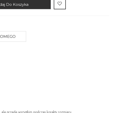
daj Do Koszyka
AJOMEGO
a, ale przede wszystkim podczas korekty rozmiaru.