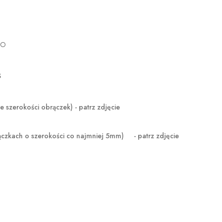
GO
S
okości obrączek) - patrz zdjęcie
ączkach o szerokości co najmniej 5mm)
- patrz zdjęcie