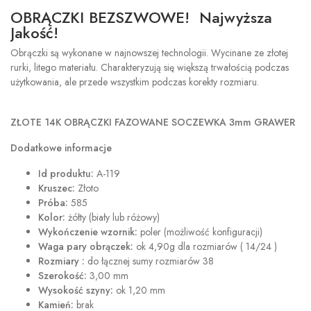
OBRĄCZKI BEZSZWOWE! Najwyższa
Jakość!
Obrączki są wykonane w najnowszej technologii. Wycinane ze złotej
rurki, litego materiału. Charakteryzują się większą trwałością podczas
użytkowania, ale przede wszystkim podczas korekty rozmiaru.
ZŁOTE 14K OBRĄCZKI FAZOWANE SOCZEWKA 3mm GRAWER
Dodatkowe informacje
Id produktu:
A-119
Kruszec:
Złoto
Próba:
585
Kolor:
żółty (biały lub różowy)
Wykończenie wzornik:
poler (możliwość konfiguracji)
Waga pary obrączek:
ok 4,90g dla rozmiarów ( 14/24 )
Rozmiary :
do łącznej sumy rozmiarów 38
Szerokość:
3,00 mm
Wysokość szyny:
ok 1,20 mm
Kamień:
brak