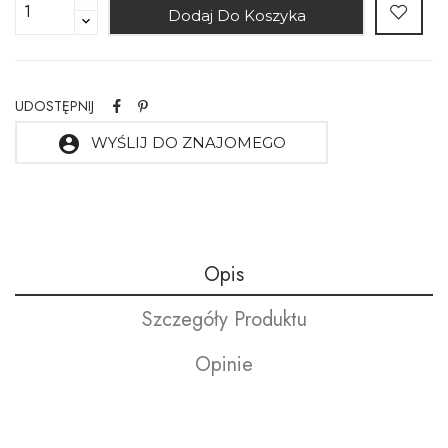
Dodaj Do Koszyka
UDOSTĘPNIJ
account_circle
WYŚLIJ DO ZNAJOMEGO
Opis
Szczegóły Produktu
Opinie