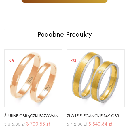
}
Podobne Produkty
-3%
-3%
ŚLUBNE OBRĄCZKI FAZOWANE 3mm GRAWER A-119C
ZŁOTE ELEGANCKIE 14K OBRĄCZKI CYRKONIA GRAWER
3 700,55 zł
5 540,64 zł
3 815,00 zł
5 712,00 zł