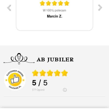
st
W 100% polecam
ca
Marcin Z.
5
/ 5
177
opinii