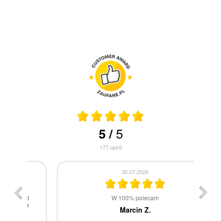
5
5
/
177
opinii
30.07.2026
st
W 100% polecam
ca
Marcin Z.