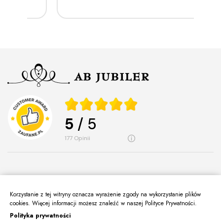
5
/ 5
177
opinii
Korzystanie z tej witryny oznacza wyrażenie zgody na wykorzystanie plików
O Nas
cookies. Więcej informacji możesz znaleźć w naszej Polityce Prywatności.
keyboard_arrow_down
Polityka prywatności