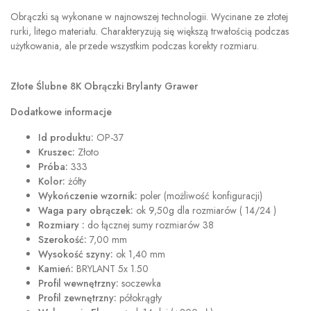
Obrączki są wykonane w najnowszej technologii. Wycinane ze złotej
rurki, litego materiału. Charakteryzują się większą trwałością podczas
użytkowania, ale przede wszystkim podczas korekty rozmiaru.
Złote Ślubne
8K
Obrączki Brylanty Grawer
Dodatkowe informacje
Id produktu:
OP-37
Kruszec:
Złoto
Próba:
333
Kolor:
żółty
Wykończenie wzornik:
poler (możliwość konfiguracji)
Waga pary obrączek:
ok 9,50g dla rozmiarów ( 14/24 )
Rozmiary :
do łącznej sumy rozmiarów 38
Szerokość:
7,00 mm
Wysokość szyny:
ok 1,40 mm
Kamień:
BRYLANT 5x 1.50
Profil wewnętrzny:
soczewka
Profil zewnętrzny:
półokrągły