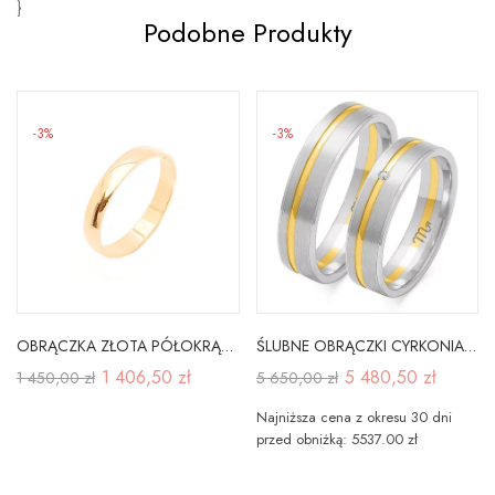
}
Podobne Produkty
-3%
-3%
OBRĄCZKA ZŁOTA PÓŁOKRĄGŁA KLASYCZNA 585 3mm GRAWER
ŚLUBNE OBRĄCZKI CYRKONIA PRÓBA 585 GRAWER
1 406,50 zł
5 480,50 zł
1 450,00 zł
5 650,00 zł
Najniższa cena z okresu 30 dni
przed obniżką: 5537.00 zł