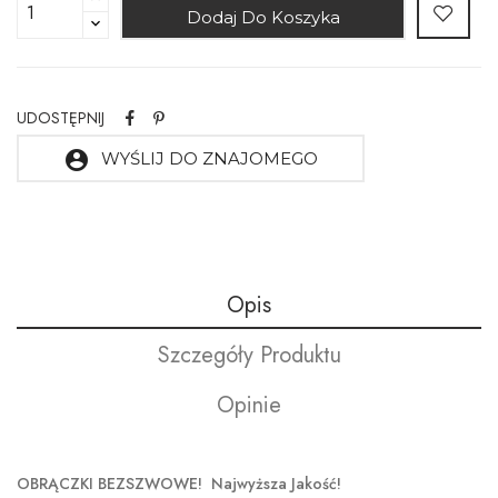
Dodaj Do Koszyka
UDOSTĘPNIJ
account_circle
WYŚLIJ DO ZNAJOMEGO
Opis
Szczegóły Produktu
Opinie
OBRĄCZKI BEZSZWOWE! Najwyższa Jakość!