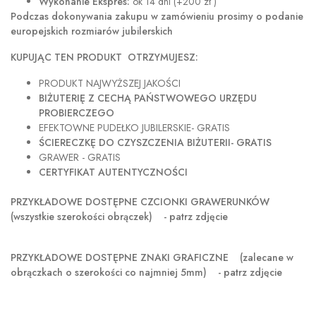
Wykonanie Ekspres:
ok 14 dni (+200 zł )
Podczas dokonywania zakupu w
zamówieniu prosimy o podanie
europejskich rozmiarów jubilerskich
KUPUJĄC TEN PRODUKT OTRZYMUJESZ:
PRODUKT NAJWYŻSZEJ JAKOŚCI
BIŻUTERIĘ Z CECHĄ PAŃSTWOWEGO URZĘDU
PROBIERCZEGO
EFEKTOWNE PUDEŁKO JUBILERSKIE- GRATIS
ŚCIERECZKĘ DO CZYSZCZENIA BIŻUTERII- GRATIS
GRAWER - GRATIS
CERTYFIKAT AUTENTYCZNOŚCI
PRZYKŁADOWE DOSTĘPNE CZCIONKI GRAWERUNKÓW
(wszystkie szerokości obrączek) - patrz zdjęcie
PRZYKŁADOWE DOSTĘPNE ZNAKI GRAFICZNE
(zalecane w
obrączkach o szerokości co najmniej 5mm) - patrz zdjęcie