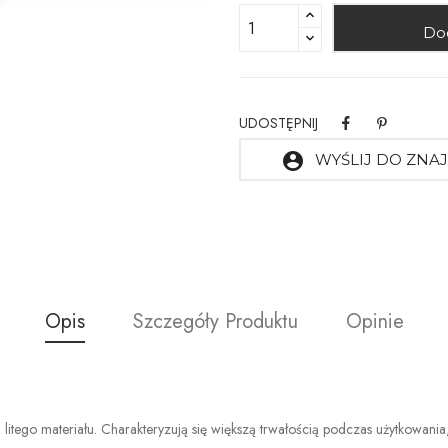
Do
UDOSTĘPNIJ
account_circle
WYŚLIJ DO ZN
Opis
Szczegóły Produktu
Opinie
 litego materiału. Charakteryzują się większą trwałością podczas użytkowani