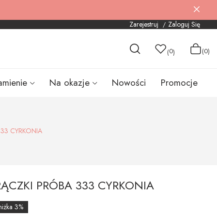
Zarejestruj
Zaloguj Się
0
(0)
(
)
amienie
Na okazje
Nowości
Promocje
333 CYRKONIA
RĄCZKI PRÓBA 333 CYRKONIA
niżka 3%