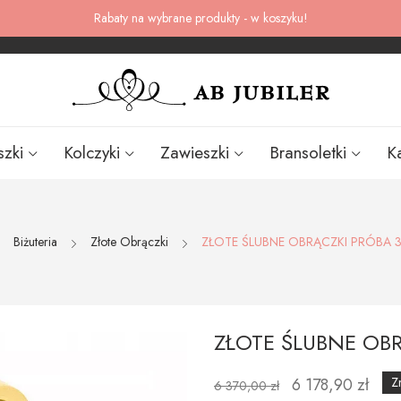
Rabaty na wybrane produkty - w koszyku!
szki
Kolczyki
Zawieszki
Bransoletki
K
Biżuteria
Złote Obrączki
ZŁOTE ŚLUBNE OBRĄCZKI PRÓBA 
ZŁOTE ŚLUBNE OB
6 178,90 zł
Z
6 370,00 zł