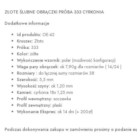
ZŁOTE ŚLUBNE OBRĄCZKI PRÓBA 333 CYRKONIA
Dodatkowe informacje
Id produktu:
OE-42
Kruszec:
Złoto
Próba:
333
Kolor:
żółte
Wykończenie wzornik:
poler (możliwość konfiguracji)
Waga pary obrączek:
ok 7,90g dla rozmiarów ( 14/24 )
Rozmiary :
do łącznej sumy rozmiarów 38
Szerokość:
5,5 mm
Wysokość szyny:
ok 1,20 mm
Kamień:
cyrkonia 18x 1,25 mm
Profil wewnętrzny:
soczewka
Profil zewnętrzny:
płaski
Wykonanie Ekspres:
ok 14 dni (+ 200zł)
Podczas dokonywania zakupu w
zamówieniu prosimy o podanie eur