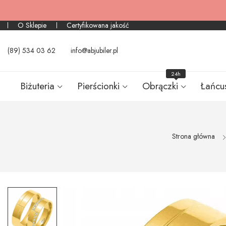
O Sklepie
Certyfikowana jakość
(89) 534 03 62
info@abjubiler.pl
24h
Biżuteria
Pierścionki
Obrączki
Łańcu
Strona główna