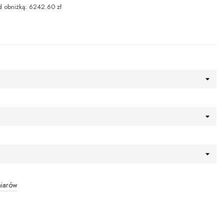
d obniżką: 6242.60 zł
miarów