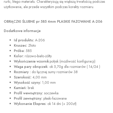
rurki, litego materiału. Charakteryzują się większą trwałością podczas
użytkowania, ale przede wszystkim podczas korekty rozmiaru.
OBRĄCZKI ŚLUBNE pr 585 4mm PŁASKIE FAZOWANE A-206
Dodatkowe informacje
Id produktu:
A-206
Kruszec:
Złoto
Próba:
585
Kolor:
różowo-biało-żółty
Wykończenie wzornik
:połysk (możliwość konfiguracji)
Waga pary obrączek:
ok 5,70g dla rozmiarów ( 14/24 )
Rozmiary :
do łącznej sumy rozmiarów 38
Szerokość:
4,00 mm
Wysokość szyny:
1,00 mm
Kamień:
brak
Profil wewnętrzny:
soczewka
Profil zewnętrzny:
płaski-fazowane
Wykonanie Ekspres:
ok 14 dni (+ 200zł)