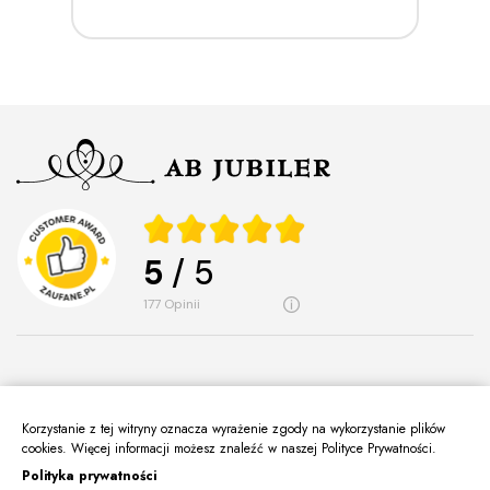
5
/ 5
177
opinii
Korzystanie z tej witryny oznacza wyrażenie zgody na wykorzystanie plików
O Nas
cookies. Więcej informacji możesz znaleźć w naszej Polityce Prywatności.
keyboard_arrow_down
Polityka prywatności
Informacje