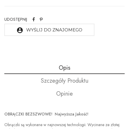
UDOSTĘPNIJ
account_circle
WYŚLIJ DO ZNAJOMEGO
Opis
Szczegóły Produktu
Opinie
OBRĄCZKI BEZSZWOWE! Najwyższa Jakość!
Obrączki są wykonane w najnowszej technologii. Wycinane ze złotej