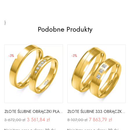
}
Podobne Produkty
-3%
-3%
ZŁOTE ŚLUBNE OBRĄCZKI PŁASKIE BRYLANT CYRKONIA 8K
ZŁOTE ŚLUBNE 333 OBRĄCZKI BRYLANTY 5.5mm PŁASKIE
3 561,84 zł
7 863,79 zł
3 672,00 zł
8 107,00 zł