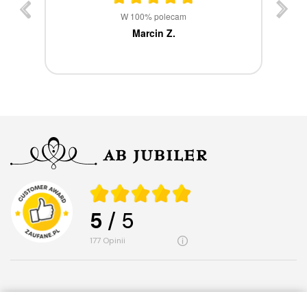
st
W 100% polecam
ca
Marcin Z.
5
/ 5
177
opinii