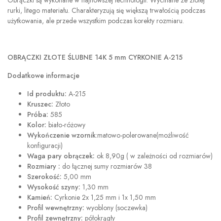
Obrączki są wykonane w najnowszej technologii. Wycinane ze złotej
rurki, litego materiału. Charakteryzują się większą trwałością podczas
użytkowania, ale przede wszystkim podczas korekty rozmiaru.
OBRĄCZKI ZŁOTE ŚLUBNE 14K 5 mm CYRKONIE A-215
Dodatkowe informacje
Id produktu:
A-215
Kruszec:
Złoto
Próba:
585
Kolor:
biało-różowy
Wykończenie wzornik
:matowo-polerowane(możliwość
konfiguracji)
Waga pary obrączek:
ok 8,90g ( w zależności od rozmiarów)
Rozmiary :
do łącznej sumy rozmiarów 38
Szerokość:
5,00 mm
Wysokość szyny:
1,30 mm
Kamień:
Cyrkonie 2x 1,25 mm i 1x 1,50 mm
Profil wewnętrzny:
wyoblony (soczewka)
Profil zewnętrzny:
półokrągły