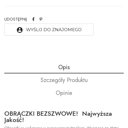
UDOSTĘPNIJ
account_circle
WYŚLIJ DO ZNAJOMEGO
Opis
Szczegóły Produktu
Opinie
OBRĄCZKI BEZSZWOWE! Najwyższa
Jakość!