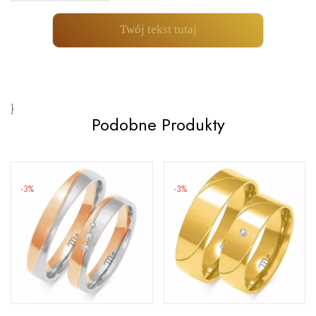
Twój tekst tutaj
}
Podobne Produkty
-3%
-3%