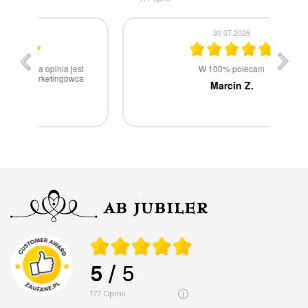
30.07.2026
st
W 100% polecam
ca
Marcin Z.
5
/ 5
177
opinii