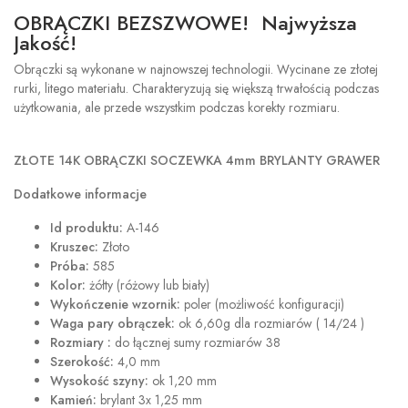
OBRĄCZKI BEZSZWOWE! Najwyższa
Jakość!
Obrączki są wykonane w najnowszej technologii. Wycinane ze złotej
rurki, litego materiału. Charakteryzują się większą trwałością podczas
użytkowania, ale przede wszystkim podczas korekty rozmiaru.
ZŁOTE 14K OBRĄCZKI SOCZEWKA 4mm BRYLANTY GRAWER
Dodatkowe informacje
Id produktu:
A-146
Kruszec:
Złoto
Próba:
585
Kolor:
żółty (różowy lub biały)
Wykończenie wzornik:
poler (możliwość konfiguracji)
Waga pary obrączek:
ok 6,60g dla rozmiarów ( 14/24 )
Rozmiary :
do łącznej sumy rozmiarów 38
Szerokość:
4,0 mm
Wysokość szyny:
ok 1,20 mm
Kamień:
brylant 3x 1,25 mm