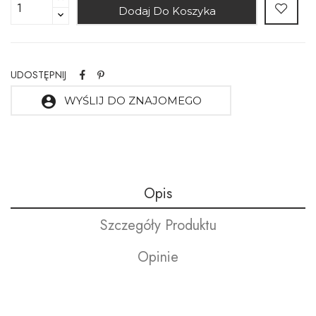
Dodaj Do Koszyka
UDOSTĘPNIJ
account_circle
WYŚLIJ DO ZNAJOMEGO
Opis
Szczegóły Produktu
Opinie