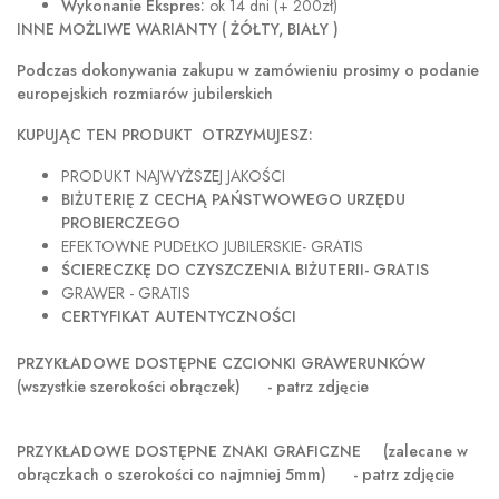
Wykonanie Ekspres:
ok 14 dni (+ 200zł)
INNE MOŻLIWE WARIANTY ( ŻÓŁTY, BIAŁY )
Podczas dokonywania zakupu w
zamówieniu prosimy o podanie
europejskich rozmiarów jubilerskich
KUPUJĄC TEN PRODUKT OTRZYMUJESZ:
PRODUKT NAJWYŻSZEJ JAKOŚCI
BIŻUTERIĘ Z CECHĄ PAŃSTWOWEGO URZĘDU
PROBIERCZEGO
EFEKTOWNE PUDEŁKO JUBILERSKIE- GRATIS
ŚCIERECZKĘ DO CZYSZCZENIA BIŻUTERII- GRATIS
GRAWER - GRATIS
CERTYFIKAT AUTENTYCZNOŚCI
PRZYKŁADOWE DOSTĘPNE CZCIONKI GRAWERUNKÓW
(wszystkie szerokości obrączek) - patrz zdjęcie
PRZYKŁADOWE DOSTĘPNE ZNAKI GRAFICZNE
(zalecane w
obrączkach o szerokości co najmniej 5mm) - patrz zdjęcie