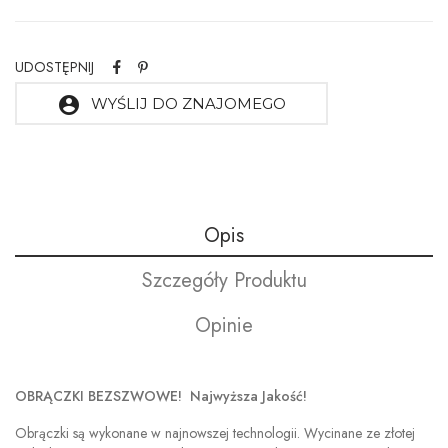
UDOSTĘPNIJ
account_circle
WYŚLIJ DO ZNAJOMEGO
Opis
Szczegóły Produktu
Opinie
OBRĄCZKI BEZSZWOWE! Najwyższa Jakość!
Obrączki są wykonane w najnowszej technologii. Wycinane ze złotej