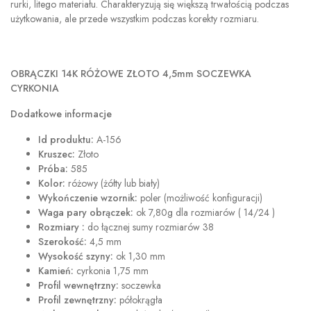
rurki, litego materiału. Charakteryzują się większą trwałością podczas
użytkowania, ale przede wszystkim podczas korekty rozmiaru.
OBRĄCZKI 14K RÓŻOWE ZŁOTO 4,5mm SOCZEWKA
CYRKONIA
Dodatkowe informacje
Id produktu:
A-156
Kruszec:
Złoto
Próba:
585
Kolor:
różowy (żółty lub biały)
Wykończenie wzornik:
poler (możliwość konfiguracji)
Waga pary obrączek:
ok 7,80g dla rozmiarów ( 14/24 )
Rozmiary :
do łącznej sumy rozmiarów 38
Szerokość:
4,5 mm
Wysokość szyny:
ok 1,30 mm
Kamień:
cyrkonia 1,75 mm
Profil wewnętrzny:
soczewka
Profil zewnętrzny:
półokrągła