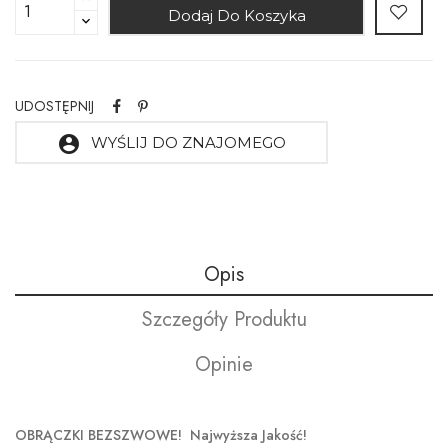
Dodaj Do Koszyka
UDOSTĘPNIJ
account_circle
WYŚLIJ DO ZNAJOMEGO
Opis
Szczegóły Produktu
Opinie
OBRĄCZKI BEZSZWOWE! Najwyższa Jakość!