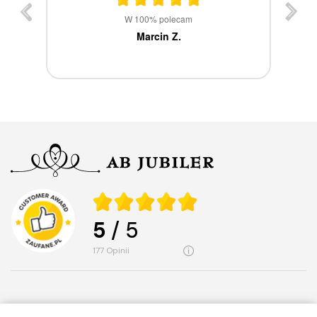
st
W 100% polecam
ca
Marcin Z.
5
/ 5
177
opinii