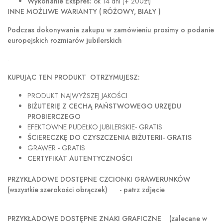
Wykonanie Ekspres:
ok 14 dni (+ 200zł)
INNE MOŻLIWE WARIANTY ( RÓŻOWY, BIAŁY )
Podczas dokonywania zakupu w
zamówieniu prosimy o podanie
europejskich rozmiarów jubilerskich
.
KUPUJĄC TEN PRODUKT OTRZYMUJESZ:
PRODUKT NAJWYŻSZEJ JAKOŚCI
BIŻUTERIĘ Z CECHĄ PAŃSTWOWEGO URZĘDU
PROBIERCZEGO
EFEKTOWNE PUDEŁKO JUBILERSKIE- GRATIS
ŚCIERECZKĘ DO CZYSZCZENIA BIŻUTERII- GRATIS
GRAWER - GRATIS
CERTYFIKAT AUTENTYCZNOŚCI
PRZYKŁADOWE DOSTĘPNE CZCIONKI GRAWERUNKÓW
(wszystkie szerokości obrączek) - patrz zdjęcie
PRZYKŁADOWE DOSTĘPNE ZNAKI GRAFICZNE
(zalecane w