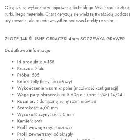
Obrączki są wykonane w najnowszej technologii. Wycinane ze złotej
rurki, litego materiału. Charakteryzują się większą trwałością podczas
użytkowania, ale przede wszystkim podczas korekty rozmiaru.
ZŁOTE 14K ŚLUBNE OBRĄCZKI 4mm SOCZEWKA GRAWER
Dodatkowe informacje
Id produktu:
A-158
Kruszec:
Złoto
Próba:
585
Kolor:
żółty (biały lub różowy)
Wykończenie wzornik:
poler (możliwość konfiguracji)
Waga pary obrączek:
ok 5,60g dla rozmiarów ( 14/24 )
Rozmiary :
do łącznej sumy rozmiarów 38
Szerokość:
4,00 mm
Wysokość szyny:
ok 1,10 mm
Kamień:
brak
Profil wewnętrzny:
soczewka
Profil zewnętrzny:
półokrągły