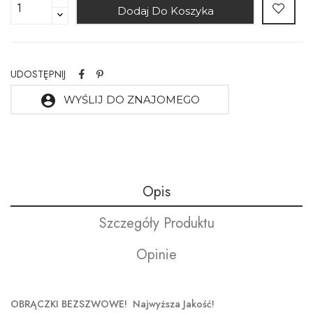
Dodaj Do Koszyka
UDOSTĘPNIJ
account_circle
WYŚLIJ DO ZNAJOMEGO
Opis
Szczegóły Produktu
Opinie
OBRĄCZKI BEZSZWOWE! Najwyższa Jakość!