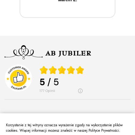
5
/ 5
177
opinii
Korzystanie z tej witryny oznacza wyrażenie zgody na wykorzystanie plików
O Nas
cookies. Więcej informacji możesz znaleźć w naszej Polityce Prywatności.
keyboard_arrow_down