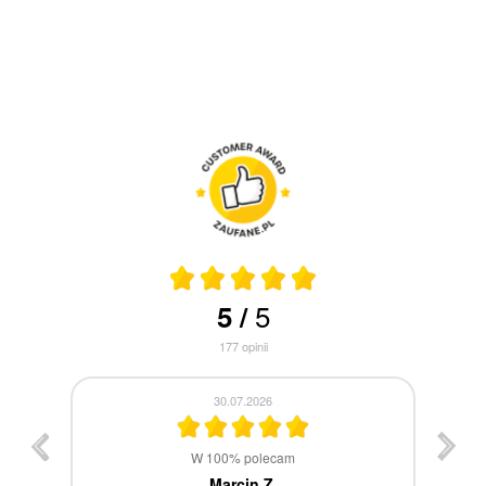
5
5
/
177
opinii
30.07.2026
st
W 100% polecam
ca
Marcin Z.