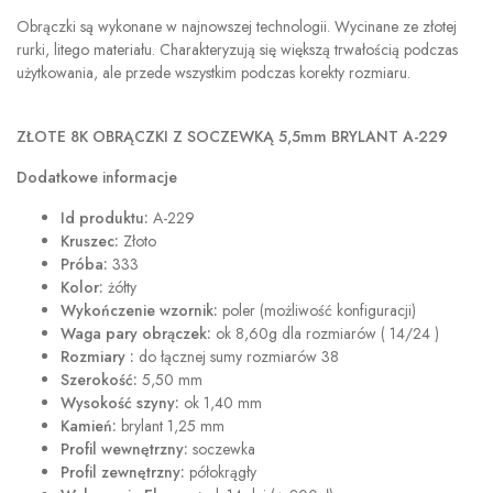
Obrączki są wykonane w najnowszej technologii. Wycinane ze złotej
rurki, litego materiału. Charakteryzują się większą trwałością podczas
użytkowania, ale przede wszystkim podczas korekty rozmiaru.
ZŁOTE 8K OBRĄCZKI Z SOCZEWKĄ 5,5mm BRYLANT A-229
Dodatkowe informacje
Id produktu:
A-229
Kruszec:
Złoto
Próba:
333
Kolor:
żółty
Wykończenie wzornik:
poler (możliwość konfiguracji)
Waga pary obrączek:
ok 8,60g dla rozmiarów ( 14/24 )
Rozmiary :
do łącznej sumy rozmiarów 38
Szerokość:
5,50 mm
Wysokość szyny:
ok 1,40 mm
Kamień:
brylant 1,25 mm
Profil wewnętrzny:
soczewka
Profil zewnętrzny:
półokrągły