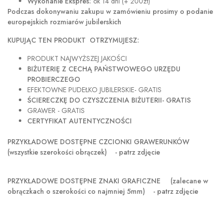
Wykonanie Ekspres:
ok 14 dni (+ 200zł)
Podczas dokonywaniu zakupu w
zamówieniu prosimy o podanie
europejskich rozmiarów jubilerskich
KUPUJĄC TEN PRODUKT OTRZYMUJESZ:
PRODUKT NAJWYŻSZEJ JAKOŚCI
BIŻUTERIĘ Z CECHĄ PAŃSTWOWEGO URZĘDU
PROBIERCZEGO
EFEKTOWNE PUDEŁKO JUBILERSKIE- GRATIS
ŚCIERECZKĘ DO CZYSZCZENIA BIŻUTERII- GRATIS
GRAWER - GRATIS
CERTYFIKAT AUTENTYCZNOŚCI
PRZYKŁADOWE DOSTĘPNE CZCIONKI GRAWERUNKÓW
(wszystkie szerokości obrączek) - patrz zdjęcie
PRZYKŁADOWE DOSTĘPNE ZNAKI GRAFICZNE
(zalecane w
obrączkach o szerokości co najmniej 5mm) - patrz zdjęcie