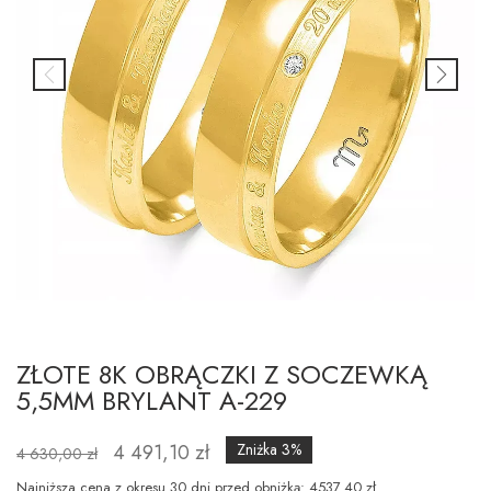
ZŁOTE 8K OBRĄCZKI Z SOCZEWKĄ
5,5MM BRYLANT A-229
4 491,10 zł
Zniżka 3%
4 630,00 zł
Najniższa cena z okresu 30 dni przed obniżką: 4537.40 zł