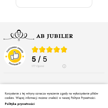
5
/ 5
177
opinii
Korzystanie z tej witryny oznacza wyrażenie zgody na wykorzystanie plików
O Nas
cookies. Więcej informacji możesz znaleźć w naszej Polityce Prywatności.
keyboard_arrow_down
Polityka prywatności
Informacje
keyboard_arrow_down