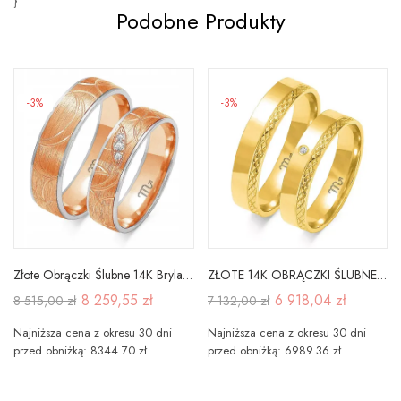
}
Podobne Produkty
-3%
-3%
Złote Obrączki Ślubne 14K Brylant Soczewka
ZŁOTE 14K OBRĄCZKI ŚLUBNE PŁASKIE GRAWER OE-199Z
8 259,55 zł
6 918,04 zł
8 515,00 zł
7 132,00 zł
Najniższa cena z okresu 30 dni
Najniższa cena z okresu 30 dni
przed obniżką: 8344.70 zł
przed obniżką: 6989.36 zł