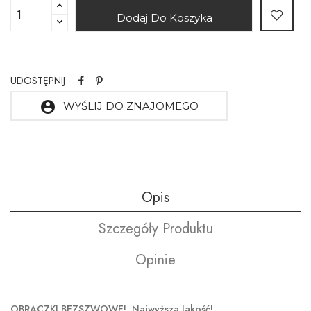
Dodaj Do Koszyka
UDOSTĘPNIJ
account_circle
WYŚLIJ DO ZNAJOMEGO
Opis
Szczegóły Produktu
Opinie
OBRĄCZKI BEZSZWOWE! Najwyższa Jakość!