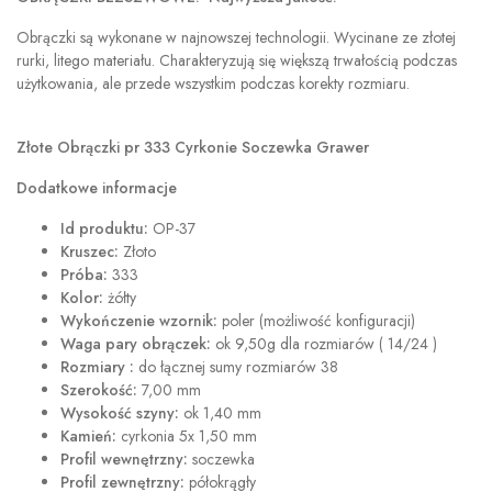
Obrączki są wykonane w najnowszej technologii. Wycinane ze złotej
rurki, litego materiału. Charakteryzują się większą trwałością podczas
użytkowania, ale przede wszystkim podczas korekty rozmiaru.
Złote Obrączki pr 333 Cyrkonie Soczewka Grawer
Dodatkowe informacje
Id produktu:
OP-37
Kruszec:
Złoto
Próba:
333
Kolor:
żółty
Wykończenie wzornik:
poler (możliwość konfiguracji)
Waga pary obrączek:
ok 9,50g dla rozmiarów ( 14/24 )
Rozmiary :
do łącznej sumy rozmiarów 38
Szerokość:
7,00 mm
Wysokość szyny:
ok 1,40 mm
Kamień:
cyrkonia 5x 1,50 mm
Profil wewnętrzny:
soczewka
Profil zewnętrzny:
półokrągły