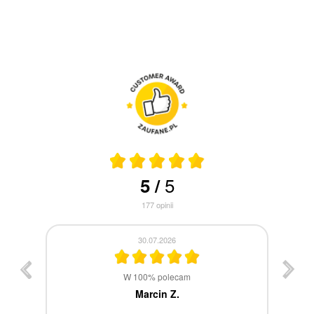
5
5
/
177
opinii
30.07.2026
st
W 100% polecam
ca
Marcin Z.