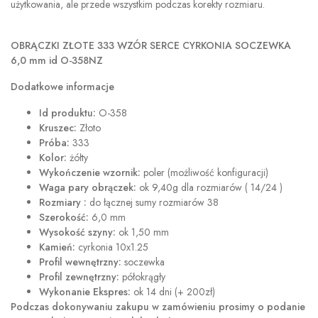
użytkowania, ale przede wszystkim podczas korekty rozmiaru.
OBRĄCZKI ZŁOTE 333 WZÓR SERCE CYRKONIA SOCZEWKA
6,0 mm id O-358NZ
Dodatkowe informacje
Id produktu:
O-358
Kruszec:
Złoto
Próba:
333
Kolor:
żółty
Wykończenie wzornik:
poler (możliwość konfiguracji)
Waga pary obrączek:
ok 9,40g dla rozmiarów ( 14/24 )
Rozmiary :
do łącznej sumy rozmiarów 38
Szerokość:
6,0 mm
Wysokość szyny:
ok 1,50 mm
Kamień:
cyrkonia 10x1.25
Profil wewnętrzny:
soczewka
Profil zewnętrzny:
półokrągły
Wykonanie Ekspres:
ok 14 dni (+ 200zł)
Podczas dokonywaniu zakupu w
zamówieniu prosimy o podanie