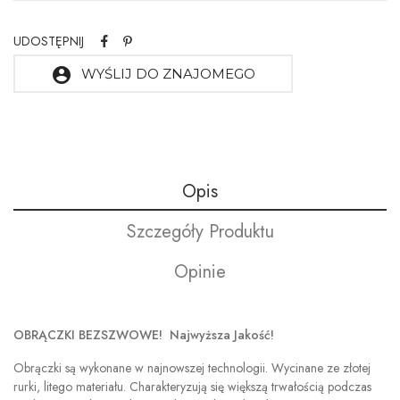
UDOSTĘPNIJ
account_circle
WYŚLIJ DO ZNAJOMEGO
Opis
Szczegóły Produktu
Opinie
OBRĄCZKI BEZSZWOWE! Najwyższa Jakość!
Obrączki są wykonane w najnowszej technologii. Wycinane ze złotej
rurki, litego materiału. Charakteryzują się większą trwałością podczas