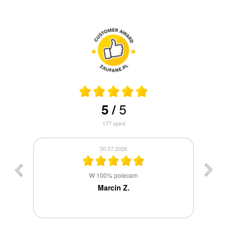
5
5
/
177
opinii
30.07.2026
st
W 100% polecam
ca
Marcin Z.