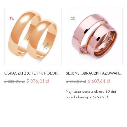
-3%
-3%
OBRĄCZKI ZŁOTE 14K PÓŁOKRĄGŁE SOCZEWKA A-103C
ŚLUBNE OBRĄCZKI FAZOWANE 6mm GRAWER pr 585
5 076,01 zł
6 607,64 zł
5 233,00 zł
6 812,00 zł
Najniższa cena z okresu 30 dni
przed obniżką: 6675.76 zł