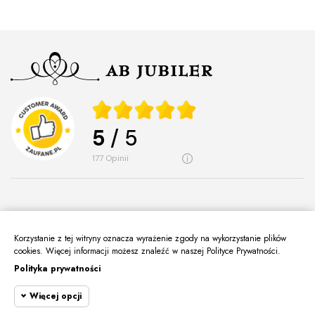
5
/ 5
177
opinii
Korzystanie z tej witryny oznacza wyrażenie zgody na wykorzystanie plików
O Nas
cookies. Więcej informacji możesz znaleźć w naszej Polityce Prywatności.
keyboard_arrow_down
Polityka prywatności
Informacje
keyboard_arrow_down
Więcej opcji
Moje Konto
keyboard_arrow_down