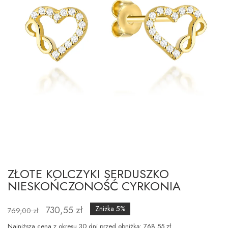
ZŁOTE KOLCZYKI SERDUSZKO
NIESKOŃCZONOŚĆ CYRKONIA
730,55 zł
Zniżka 5%
769,00 zł
Najniższa cena z okresu 30 dni przed obniżką: 768.55 zł