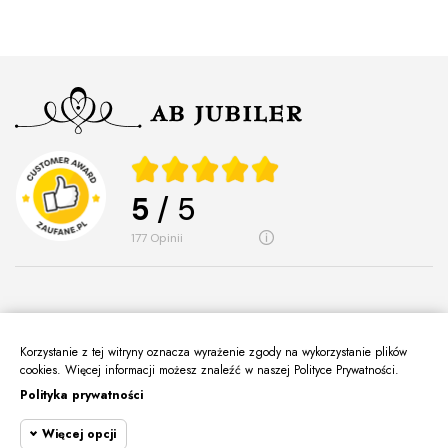
5
/ 5
177
opinii
Korzystanie z tej witryny oznacza wyrażenie zgody na wykorzystanie plików
O Nas
keyboard_arrow_down
cookies. Więcej informacji możesz znaleźć w naszej Polityce Prywatności.
Polityka prywatności
Informacje
keyboard_arrow_down
Więcej opcji
Moje Konto
keyboard_arrow_down