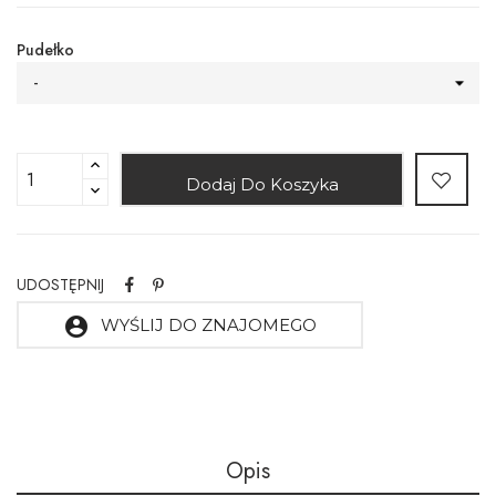
Pudełko
-
Dodaj Do Koszyka
UDOSTĘPNIJ
account_circle
WYŚLIJ DO ZNAJOMEGO
Opis