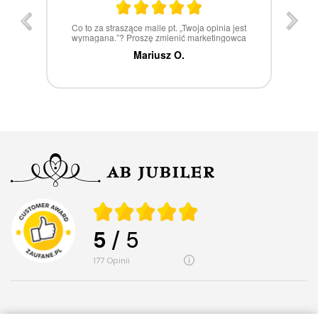
st
W 100% polecam
ca
Marcin Z.
5
/ 5
177
opinii