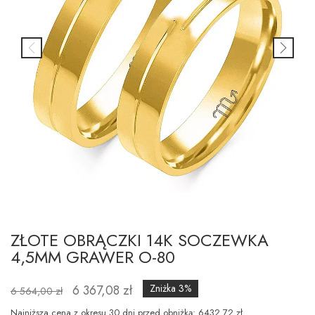
ZŁOTE OBRĄCZKI 14K SOCZEWKA
4,5MM GRAWER O-80
6 367,08 zł
Zniżka 3%
6 564,00 zł
Najniższa cena z okresu 30 dni przed obniżką: 6432.72 zł