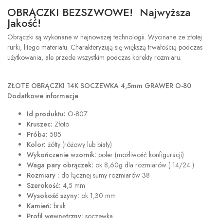
OBRĄCZKI BEZSZWOWE! Najwyższa
Jakość!
Obrączki są wykonane w najnowszej technologii. Wycinane ze złotej
rurki, litego materiału. Charakteryzują się większą trwałością podczas
użytkowania, ale przede wszystkim podczas korekty rozmiaru.
ZŁOTE OBRĄCZKI 14K SOCZEWKA 4,5mm GRAWER O-80
Dodatkowe informacje
Id produktu:
O-80Z
Kruszec:
Złoto
Próba:
585
Kolor:
żółty (różowy lub biały)
Wykończenie wzornik:
poler (możliwość konfiguracji)
Waga pary obrączek:
ok 8,60g dla rozmiarów ( 14/24 )
Rozmiary :
do łącznej sumy rozmiarów 38
Szerokość:
4,5 mm
Wysokość szyny:
ok 1,30 mm
Kamień:
brak
Profil wewnętrzny:
soczewka