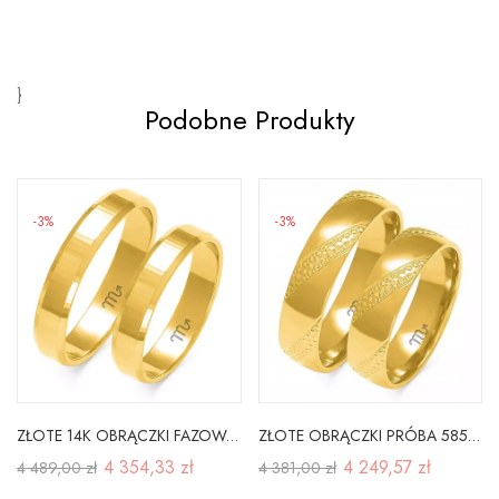
}
Podobne Produkty
-3%
-3%
ZŁOTE 14K OBRĄCZKI FAZOWANE 4mm GRAWER A-120
ZŁOTE OBRĄCZKI PRÓBA 585 4mm SOCZEWKA GRAWER
4 354,33 zł
4 249,57 zł
4 489,00 zł
4 381,00 zł