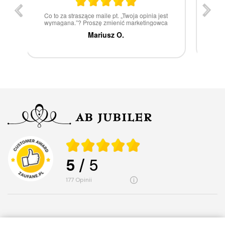
st
W 100% polecam
ca
Marcin Z.
5
/ 5
177
opinii