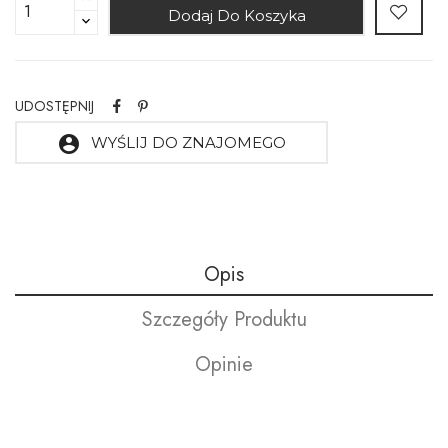
Dodaj Do Koszyka
UDOSTĘPNIJ
account_circle
WYŚLIJ DO ZNAJOMEGO
Opis
Szczegóły Produktu
Opinie