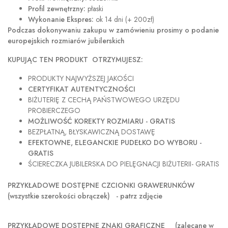
Profil zewnętrzny:
płaski
Wykonanie Ekspres:
ok 14 dni (+ 200zł)
Podczas dokonywaniu zakupu w
zamówieniu prosimy o podanie
europejskich rozmiarów jubilerskich
KUPUJĄC TEN PRODUKT OTRZYMUJESZ:
PRODUKTY NAJWYŻSZEJ JAKOŚCI
CERTYFIKAT AUTENTYCZNOŚCI
BIŻUTERIĘ Z CECHĄ PAŃSTWOWEGO URZĘDU
PROBIERCZEGO
MOŻLIWOŚĆ KOREKTY ROZMIARU - GRATIS
BEZPŁATNĄ, BŁYSKAWICZNĄ DOSTAWĘ
EFEKTOWNE, ELEGANCKIE PUDEŁKO DO WYBORU -
GRATIS
ŚCIERECZKA JUBILERSKA DO PIELĘGNACJI BIŻUTERII- GRATIS
PRZYKŁADOWE DOSTĘPNE CZCIONKI GRAWERUNKÓW
(wszystkie szerokości obrączek) - patrz zdjęcie
PRZYKŁADOWE DOSTĘPNE ZNAKI GRAFICZNE
(zalecane w