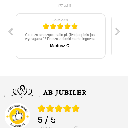
177
opinii
30.07.2026
st
W 100% polecam
ca
Marcin Z.
5
/ 5