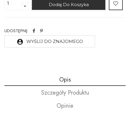
Dodaj Do Koszyka
UDOSTĘPNIJ
account_circle
WYŚLIJ DO ZNAJOMEGO
Opis
Szczegóły Produktu
Opinie