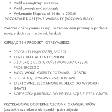
Profil wewnętrzny:
soczewka
Profil zewnętrzny:
półokrągły
Wykonanie Ekspres:
ok 14 dni (+ 200zł)
POZOSTAŁE DOSTĘPNE WARIANTY (RÓŻOWO-BIAŁY)
Podczas dokonywaniu zakupu w
zamówieniu prosimy o podanie
europejskich rozmiarów jubilerskich
KUPUJĄC TEN PRODUKT OTRZYMUJESZ:
PRODUKTY NAJWYŻSZEJ JAKOŚCI
CERTYFIKAT AUTENTYCZNOŚCI
BIŻUTERIĘ Z CECHĄ PAŃSTWOWEGO URZĘDU
PROBIERCZEGO
MOŻLIWOŚĆ KOREKTY ROZMIARU - GRATIS
BEZPŁATNĄ, BŁYSKAWICZNĄ DOSTAWĘ
EFEKTOWNE, ELEGANCKIE PUDEŁKO DO WYBORU -
GRATIS
ŚCIERECZKA JUBILERSKA DO PIELĘGNACJI BIŻUTERII- GRATIS
PRZYKŁADOWE DOSTĘPNE CZCIONKI GRAWERUNKÓW
(wszystkie szerokości obrączek) - patrz zdjęcie