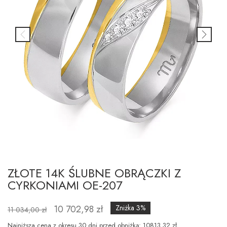
ZŁOTE 14K ŚLUBNE OBRĄCZKI Z
CYRKONIAMI OE-207
10 702,98 zł
Zniżka 3%
11 034,00 zł
Najniższa cena z okresu 30 dni przed obniżką: 10813.32 zł