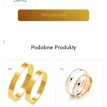
ZAPISZ
Twój tekst tutaj
}
Podobne Produkty
-3%
-3%