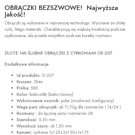
OBRĄCZKI BEZSZWOWE! Najwyższa
Jakość!
Obrączki są wykonane w najnowszej technologii. Wycinane ze złotej
rurki, litego materiału. Charakteryzują się większą trwałością podczas
użytkowania, ale przede wszystkim podczas korekty rozmiaru.
ZŁOTE 14K ŚLUBNE OBRĄCZKI Z CYRKONIAMI OE-207
Dodatkowe informacje
Id produktu:
O-207
Kruszec:
Złoto
Próba:
585
Kolor:
biało-żółty (biało-różowy)
Wykończenie wzornik:
poler (możliwość konfiguracji)
Waga pary obrączek:
ok 11,70g dla rozmiarów ( 14/24 )
Rozmiary :
do łącznej sumy rozmiarów 38
Szerokość:
5,50 mm
Wysokość szyny:
ok 1,50 mm
Kamień:
cyrkonia 1x1.25+2x1.50+1x1.75