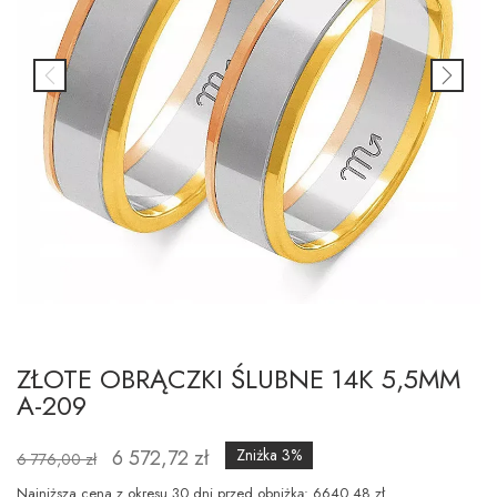
ZŁOTE OBRĄCZKI ŚLUBNE 14K 5,5MM
A-209
6 572,72 zł
Zniżka 3%
6 776,00 zł
Najniższa cena z okresu 30 dni przed obniżką: 6640.48 zł