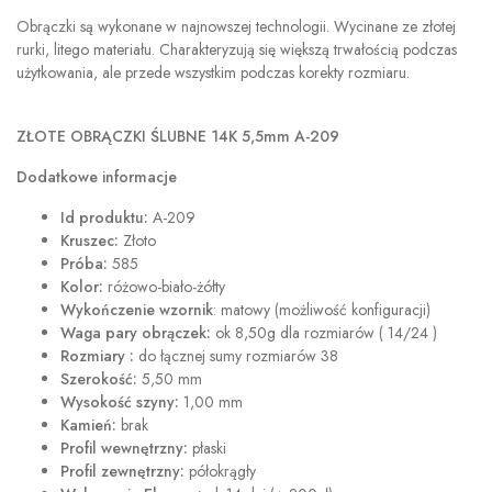
Obrączki są wykonane w najnowszej technologii. Wycinane ze złotej
rurki, litego materiału. Charakteryzują się większą trwałością podczas
użytkowania, ale przede wszystkim podczas korekty rozmiaru.
ZŁOTE
OBRĄCZKI ŚLUBNE 14K 5,5mm A-209
Dodatkowe informacje
Id produktu:
A-209
Kruszec:
Złoto
Próba:
585
Kolor:
różowo-biało-żółty
Wykończenie wzornik
: matowy (możliwość konfiguracji)
Waga pary obrączek:
ok 8,50g dla rozmiarów ( 14/24 )
Rozmiary :
do łącznej sumy rozmiarów 38
Szerokość:
5,50 mm
Wysokość szyny:
1,00 mm
Kamień:
brak
Profil wewnętrzny:
płaski
Profil zewnętrzny:
półokrągły