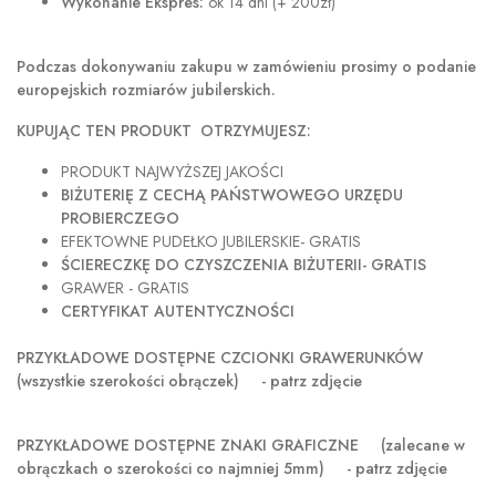
Wykonanie Ekspres:
ok 14 dni (+ 200zł)
Podczas dokonywaniu zakupu w
zamówieniu prosimy o podanie
europejskich rozmiarów jubilerskich.
KUPUJĄC TEN PRODUKT OTRZYMUJESZ:
PRODUKT NAJWYŻSZEJ JAKOŚCI
BIŻUTERIĘ Z CECHĄ PAŃSTWOWEGO URZĘDU
PROBIERCZEGO
EFEKTOWNE PUDEŁKO JUBILERSKIE- GRATIS
ŚCIERECZKĘ DO CZYSZCZENIA BIŻUTERII- GRATIS
GRAWER - GRATIS
CERTYFIKAT AUTENTYCZNOŚCI
PRZYKŁADOWE DOSTĘPNE CZCIONKI GRAWERUNKÓW
(wszystkie szerokości obrączek) - patrz zdjęcie
PRZYKŁADOWE DOSTĘPNE ZNAKI GRAFICZNE
(zalecane w
obrączkach o szerokości co najmniej 5mm) - patrz zdjęcie