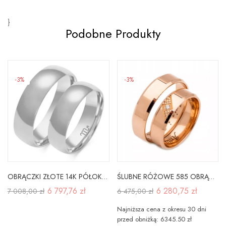
}
Podobne Produkty
-3%
-3%
OBRĄCZKI ZŁOTE 14K PÓŁOKRĄGŁE SOCZEWKA A-104B
ŚLUBNE RÓŻOWE 585 OBRĄCZKI PŁASKIE 5mm BRYLANT
6 797,76 zł
6 280,75 zł
7 008,00 zł
6 475,00 zł
Najniższa cena z okresu 30 dni
przed obniżką: 6345.50 zł