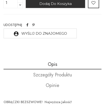
Dodaj Do Koszyka
UDOSTĘPNIJ
account_circle
WYŚLIJ DO ZNAJOMEGO
Opis
Szczegóły Produktu
Opinie
OBRĄCZKI BEZSZWOWE! Najwyższa Jakość!