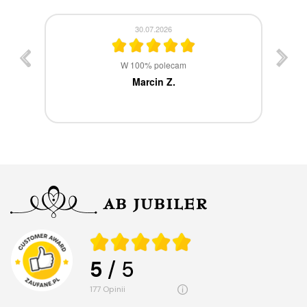
30.07.2026
st
W 100% polecam
ca
Marcin Z.
5
/ 5
177
opinii