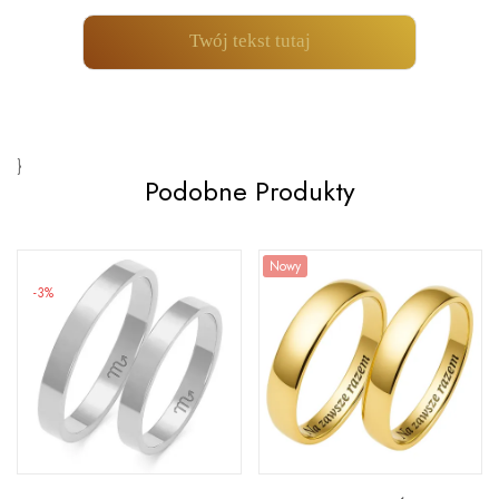
Twój tekst tutaj
}
Podobne Produkty
Nowy
-3%