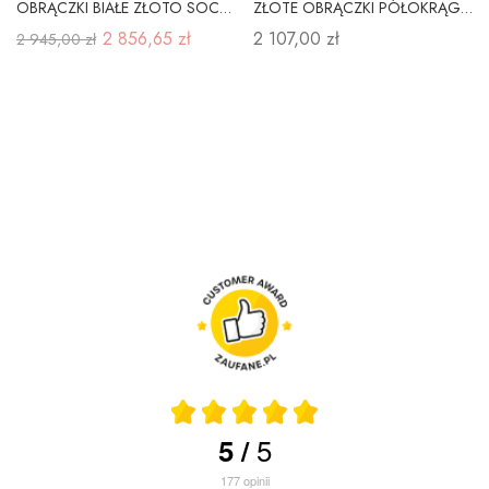
OBRĄCZKI BIAŁE ZŁOTO SOCZEWKA 3,0mm GRAWER A-111B
ZŁOTE OBRĄCZKI PÓŁOKRĄGŁE KLASYCZNE 4mm Grawer
2 856,65 zł
2 107,00 zł
2 945,00 zł
5
5
/
177
opinii