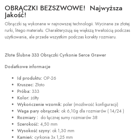
OBRĄCZKI BEZSZWOWE! Najwyższa
Jakość!
Obrączki są wykonane w najnowszej technologii. Wycinane ze złotej
rurki, litego materiału. Charakteryzują się większą trwałością podczas
użytkowania, ale przede wszystkim podczas korekty rozmiaru.
Złote Ślubne 333 Obrączki Cyrkonie Serce Grawer
Dodatkowe informacje
Id produktu:
OP-26
Kruszec:
Złoto
Próba:
333
Kolor:
żółty
Wykończenie wzornik:
poler (możliwość konfiguracji)
Waga pary obrączek:
ok 6,10g dla rozmiarów ( 14/24 )
Rozmiary :
do łącznej sumy rozmiarów 38
Szerokość:
4,50 mm
Wysokość szyny:
ok 1,30 mm
Kamień:
cyrkonia 3x 1,25 mm