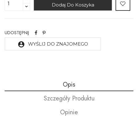
Dodaj Do Koszyka
UDOSTĘPNIJ
account_circle
WYŚLIJ DO ZNAJOMEGO
Opis
Szczegóły Produktu
Opinie