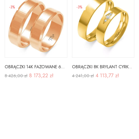
-3%
-3%
OBRĄCZKI 14K FAZOWANE 6mm GRAWER RÓŻOWE ZŁOTO
OBRĄCZKI 8K BRYLANT CYRKONIA PŁASKIE SOCZEWKA
8 173,22 zł
4 113,77 zł
8 426,00 zł
4 241,00 zł