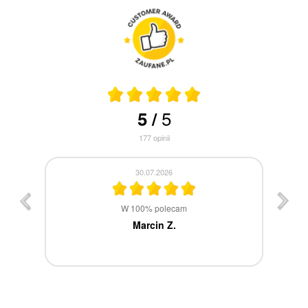
5
5
/
177
opinii
30.07.2026
st
W 100% polecam
ca
Marcin Z.