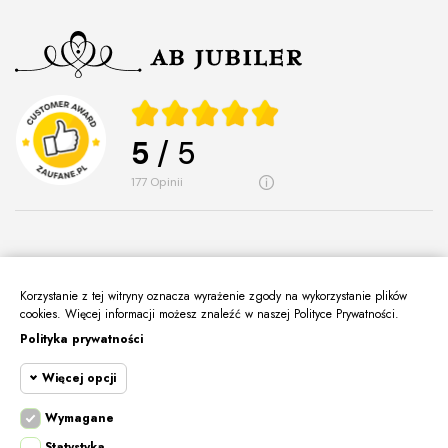
5
/ 5
177
opinii
Korzystanie z tej witryny oznacza wyrażenie zgody na wykorzystanie plików
O Nas
cookies. Więcej informacji możesz znaleźć w naszej Polityce Prywatności.
keyboard_arrow_down
Polityka prywatności
Informacje
keyboard_arrow_down
Więcej opcji
Moje Konto
keyboard_arrow_down
Kontakt
Wymagane
keyboard_arrow_down
Cookie funkcjonalne
Wymagane
Statystyka