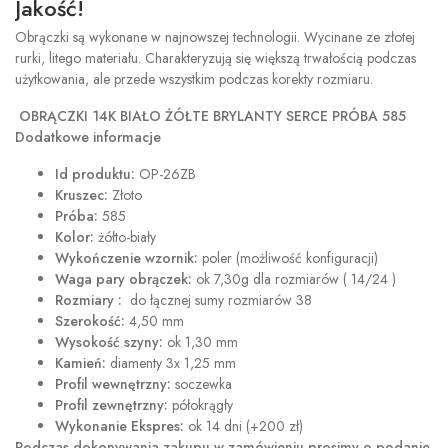
Jakość!
Obrączki są wykonane w najnowszej technologii. Wycinane ze złotej
rurki, litego materiału. Charakteryzują się większą trwałością podczas
użytkowania, ale przede wszystkim podczas korekty rozmiaru.
OBRĄCZKI 14K BIAŁO ŻÓŁTE BRYLANTY SERCE PRÓBA 585
Dodatkowe informacje
Id produktu:
OP-26ZB
Kruszec:
Złoto
Próba:
585
Kolor:
żółto-biały
Wykończenie wzornik:
poler (możliwość konfiguracji)
Waga pary obrączek:
ok 7,30g dla rozmiarów ( 14/24 )
Rozmiary :
do łącznej sumy rozmiarów 38
Szerokość:
4,50 mm
Wysokość szyny:
ok 1,30 mm
Kamień:
diamenty 3x 1,25 mm
Profil wewnętrzny:
soczewka
Profil zewnętrzny:
półokrągły
Wykonanie Ekspres:
ok 14 dni (+200 zł)
Podczas dokonywania zakupu w
zamówieniu prosimy o podanie