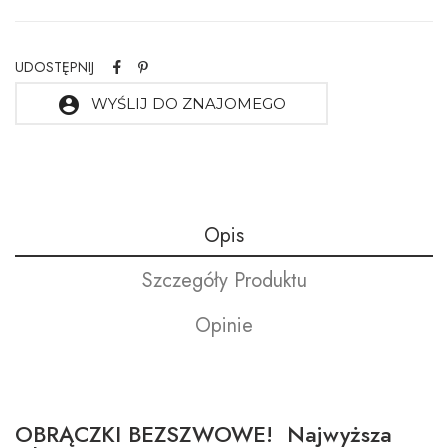
UDOSTĘPNIJ
account_circle
WYŚLIJ DO ZNAJOMEGO
Opis
Szczegóły Produktu
Opinie
OBRĄCZKI BEZSZWOWE! Najwyższa