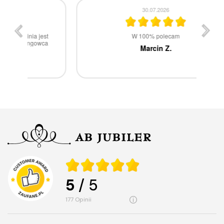
30.07.2026
st
W 100% polecam
ca
Marcin Z.
5
/ 5
177
opinii