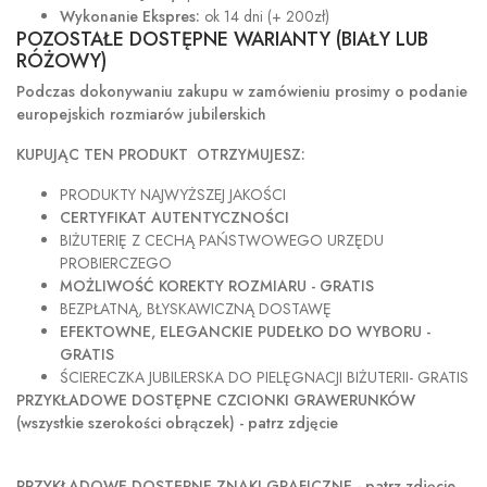
Wykonanie Ekspres:
ok 14 dni (+ 200zł)
POZOSTAŁE DOSTĘPNE WARIANTY (BIAŁY LUB
RÓŻOWY)
Podczas dokonywaniu zakupu w
zamówieniu prosimy o podanie
europejskich rozmiarów jubilerskich
KUPUJĄC TEN PRODUKT OTRZYMUJESZ:
PRODUKTY NAJWYŻSZEJ JAKOŚCI
CERTYFIKAT AUTENTYCZNOŚCI
BIŻUTERIĘ Z CECHĄ PAŃSTWOWEGO URZĘDU
PROBIERCZEGO
MOŻLIWOŚĆ KOREKTY ROZMIARU - GRATIS
BEZPŁATNĄ, BŁYSKAWICZNĄ DOSTAWĘ
EFEKTOWNE, ELEGANCKIE PUDEŁKO DO WYBORU -
GRATIS
ŚCIERECZKA JUBILERSKA DO PIELĘGNACJI BIŻUTERII- GRATIS
PRZYKŁADOWE DOSTĘPNE CZCIONKI GRAWERUNKÓW
(wszystkie szerokości obrączek) - patrz zdjęcie
PRZYKŁADOWE DOSTĘPNE ZNAKI GRAFICZNE - patrz zdjęcie