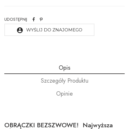
UDOSTĘPNIJ
account_circle
WYŚLIJ DO ZNAJOMEGO
Opis
Szczegóły Produktu
Opinie
OBRĄCZKI BEZSZWOWE! Najwyższa