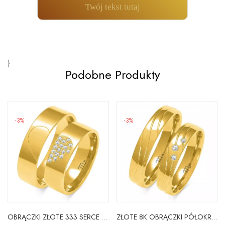
Twój tekst tutaj
}
Podobne Produkty
-3%
-3%
OBRĄCZKI ZŁOTE 333 SERCE CYRKONIA SOCZEWKA PŁASKA
ZŁOTE 8K OBRĄCZKI PÓŁOKRĄGŁE 4,5mm BRYLANT GRAWER