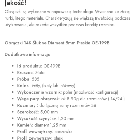
Jakość!
Obrączki są wykonane w najnowszej technologii. Wycinane ze złotej
rurki, litego materiału. Charakteryzują się większą trwałością podczas
użytkowania, ale przede wszystkim podczas korekty rozmiaru.
Obrączki 14K Ślubne Diament 5mm Płaskie OE-199B
Dodatkowe informacje
Id produktu:
OE-199B
Kruszec:
Złoto
Próba:
585
Kolor:
żółty, (biały lub różowy)
Wykończenie wzornik:
poler (możliwość konfiguracji)
Waga pary obrączek:
ok 8,90g dla rozmiarów ( 14/24 )
Rozmiary :
do łącznej sumy rozmiarów 38
Szerokość:
5,00 mm
Wysokość szyny:
ok 1,20 mm
Kamień:
diament 1,25 mm
Profil wewnętrzny:
soczewka
Profil zewnętrzny:
płaski