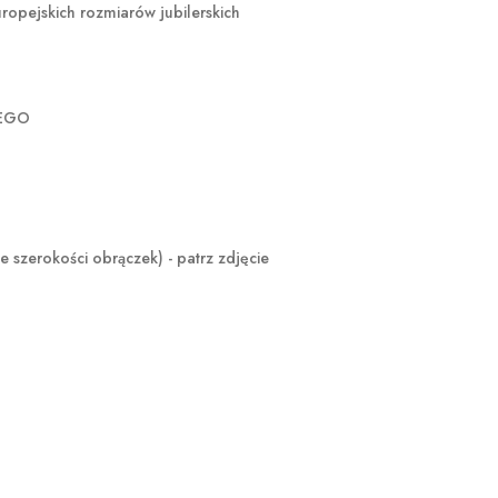
opejskich rozmiarów jubilerskich
ZEGO
okości obrączek) - patrz zdjęcie