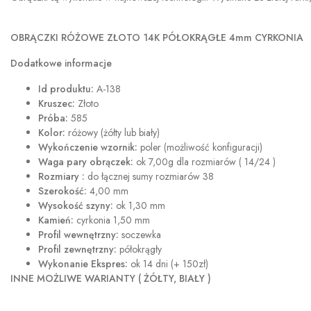
OBRĄCZKI RÓŻOWE ZŁOTO 14K PÓŁOKRĄGŁE 4mm CYRKONIA
Dodatkowe informacje
Id produktu:
A-138
Kruszec:
Złoto
Próba:
585
Kolor:
różowy (żółty lub biały)
Wykończenie wzornik:
poler (możliwość konfiguracji)
Waga pary obrączek:
ok 7,00g dla rozmiarów ( 14/24 )
Rozmiary :
do łącznej sumy rozmiarów 38
Szerokość:
4,00 mm
Wysokość szyny:
ok 1,30 mm
Kamień:
cyrkonia 1,50 mm
Profil wewnętrzny:
soczewka
Profil zewnętrzny:
półokrągły
Wykonanie Ekspres:
ok 14 dni (+ 150zł)
INNE MOŻLIWE WARIANTY ( ŻÓŁTY, BIAŁY )