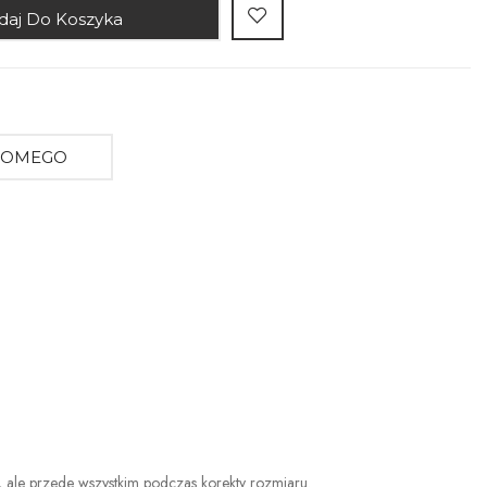
daj Do Koszyka
AJOMEGO
a, ale przede wszystkim podczas korekty rozmiaru.