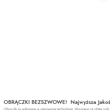
OBRĄCZKI BEZSZWOWE! Najwyższa Jakoś
Obrączki są wykonane w najnowszej technologii. Wycinane ze złotej rurki,