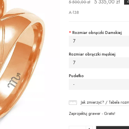
5 335,00 zł
Z
5 500,00 zł
A-138
*
Rozmiar obrączki Damskiej
7
Rozmiar obrączki męskiej
7
Pudełko
-
Jak zmierzyć? / Tabela roz
Zaprojektuj grawer - Gratis!