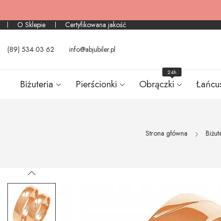
O Sklepie
Certyfikowana jakość
(89) 534 03 62
info@abjubiler.pl
24h
Biżuteria
Pierścionki
Obrączki
Łańcu
Strona główna
Biżut