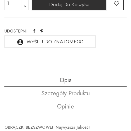
Dodaj Do Koszyka
UDOSTĘPNIJ
account_circle
WYŚLIJ DO ZNAJOMEGO
Opis
Szczegóły Produktu
Opinie
OBRĄCZKI BEZSZWOWE! Najwyższa Jakość!