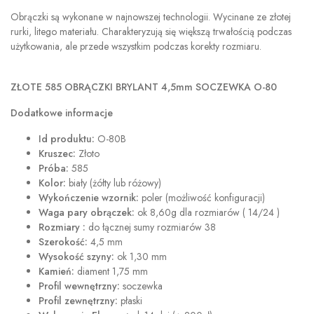
Obrączki są wykonane w najnowszej technologii. Wycinane ze złotej
rurki, litego materiału. Charakteryzują się większą trwałością podczas
użytkowania, ale przede wszystkim podczas korekty rozmiaru.
ZŁOTE 585 OBRĄCZKI BRYLANT 4,5mm SOCZEWKA O-80
Dodatkowe informacje
Id produktu:
O-80B
Kruszec:
Złoto
Próba:
585
Kolor:
biały (żółty lub różowy)
Wykończenie wzornik:
poler (możliwość konfiguracji)
Waga pary obrączek:
ok 8,60g dla rozmiarów ( 14/24 )
Rozmiary :
do łącznej sumy rozmiarów 38
Szerokość:
4,5 mm
Wysokość szyny:
ok 1,30 mm
Kamień:
diament 1,75 mm
Profil wewnętrzny:
soczewka
Profil zewnętrzny:
płaski