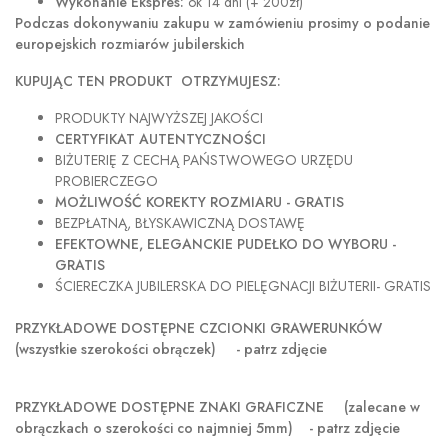
Wykonanie Ekspres:
ok 14 dni (+ 200zł)
Podczas dokonywaniu zakupu w
zamówieniu prosimy o podanie
europejskich rozmiarów jubilerskich
KUPUJĄC TEN PRODUKT OTRZYMUJESZ:
PRODUKTY NAJWYŻSZEJ JAKOŚCI
CERTYFIKAT AUTENTYCZNOŚCI
BIŻUTERIĘ Z CECHĄ PAŃSTWOWEGO URZĘDU
PROBIERCZEGO
MOŻLIWOŚĆ KOREKTY ROZMIARU - GRATIS
BEZPŁATNĄ, BŁYSKAWICZNĄ DOSTAWĘ
EFEKTOWNE, ELEGANCKIE PUDEŁKO DO WYBORU -
GRATIS
ŚCIERECZKA JUBILERSKA DO PIELĘGNACJI BIŻUTERII- GRATIS
PRZYKŁADOWE DOSTĘPNE CZCIONKI GRAWERUNKÓW
(wszystkie szerokości obrączek) - patrz zdjęcie
PRZYKŁADOWE DOSTĘPNE ZNAKI GRAFICZNE
(zalecane w
obrączkach o szerokości co najmniej 5mm) - patrz zdjęcie