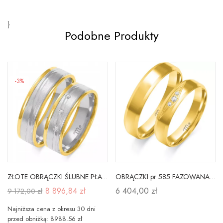
}
Podobne Produkty
-3%
ZŁOTE OBRĄCZKI ŚLUBNE PŁASKIE 6mm CYRKONIE A-218
OBRĄCZKI pr 585 FAZOWANA BRYLANT CYRKONIA GRAWER
8 896,84 zł
6 404,00 zł
9 172,00 zł
Najniższa cena z okresu 30 dni
przed obniżką: 8988.56 zł