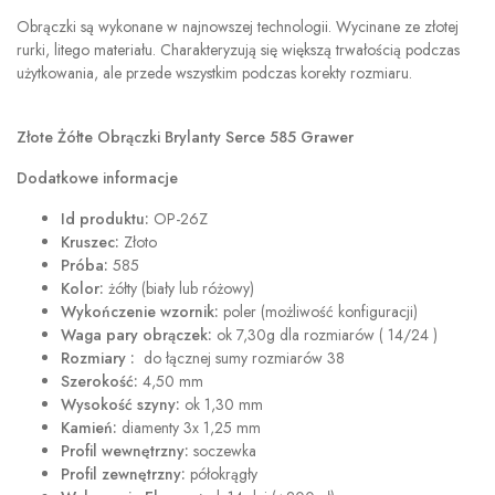
Obrączki są wykonane w najnowszej technologii. Wycinane ze złotej
rurki, litego materiału. Charakteryzują się większą trwałością podczas
użytkowania, ale przede wszystkim podczas korekty rozmiaru.
Złote Żółte Obrączki Brylanty Serce 585 Grawer
Dodatkowe informacje
Id produktu:
OP-26Z
Kruszec:
Złoto
Próba:
585
Kolor:
żółty (biały lub różowy)
Wykończenie wzornik:
poler (możliwość konfiguracji)
Waga pary obrączek:
ok 7,30g dla rozmiarów ( 14/24 )
Rozmiary :
do łącznej sumy rozmiarów 38
Szerokość:
4,50 mm
Wysokość szyny:
ok 1,30 mm
Kamień:
diamenty 3x 1,25 mm
Profil wewnętrzny:
soczewka
Profil zewnętrzny:
półokrągły