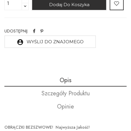
Dodaj Do Koszyka
UDOSTĘPNIJ
account_circle
WYŚLIJ DO ZNAJOMEGO
Opis
Szczegóły Produktu
Opinie
OBRĄCZKI BEZSZWOWE! Najwyższa Jakość!