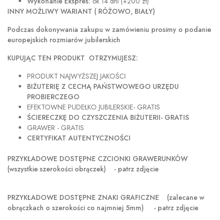
Wykonanie Ekspres:
ok 14 dni (+200 zł)
INNY MOŻLIWY WARIANT ( RÓŻOWO, BIAŁY)
Podczas dokonywania zakupu w
zamówieniu prosimy o podanie
europejskich rozmiarów jubilerskich
KUPUJĄC TEN PRODUKT OTRZYMUJESZ:
PRODUKT NAJWYŻSZEJ JAKOŚCI
BIŻUTERIĘ Z CECHĄ PAŃSTWOWEGO URZĘDU
PROBIERCZEGO
EFEKTOWNE PUDEŁKO JUBILERSKIE- GRATIS
ŚCIERECZKĘ DO CZYSZCZENIA BIŻUTERII- GRATIS
GRAWER - GRATIS
CERTYFIKAT AUTENTYCZNOŚCI
PRZYKŁADOWE DOSTĘPNE CZCIONKI GRAWERUNKÓW
(wszystkie szerokości obrączek) - patrz zdjęcie
PRZYKŁADOWE DOSTĘPNE ZNAKI GRAFICZNE
(zalecane w
obrączkach o szerokości co najmniej 5mm) - patrz zdjęcie