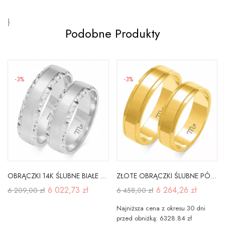
}
Podobne Produkty
-3%
-3%
OBRĄCZKI 14K ŚLUBNE BIAŁE ZŁOTO 6mm GRAWER O-106B
ZŁOTE OBRĄCZKI ŚLUBNE PÓŁOKRĄGŁE 585 5,5mm A-209
6 022,73 zł
6 264,26 zł
6 209,00 zł
6 458,00 zł
Najniższa cena z okresu 30 dni
przed obniżką: 6328.84 zł