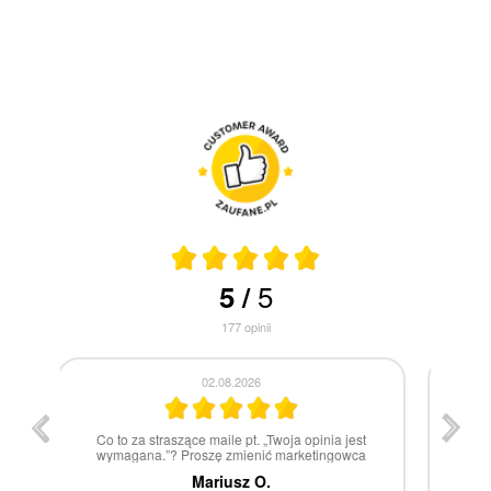
5
5
/
177
opinii
30.07.2026
st
W 100% polecam
ca
Marcin Z.