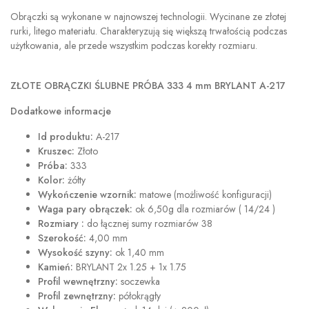
Obrączki są wykonane w najnowszej technologii. Wycinane ze złotej
rurki, litego materiału. Charakteryzują się większą trwałością podczas
użytkowania, ale przede wszystkim podczas korekty rozmiaru.
ZŁOTE OBRĄCZKI ŚLUBNE PRÓBA 333 4 mm BRYLANT A-217
Dodatkowe informacje
Id produktu:
A-217
Kruszec:
Złoto
Próba:
333
Kolor:
żółty
Wykończenie wzornik:
matowe (możliwość konfiguracji)
Waga pary obrączek:
ok 6,50g dla rozmiarów ( 14/24 )
Rozmiary :
do łącznej sumy rozmiarów 38
Szerokość:
4,00 mm
Wysokość szyny:
ok 1,40 mm
Kamień:
BRYLANT 2x 1.25 + 1x 1.75
Profil wewnętrzny:
soczewka
Profil zewnętrzny:
półokrągły