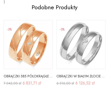
}
Podobne Produkty
-3%
-3%
OBRĄCZKI 585 PÓŁOKRĄGŁE 5mm CYRKONIA RÓŻOWE ZŁOTO
OBRĄCZKI W BIAŁYM ZŁOCIE DIAMENTY PRÓBA 585 GRAWER
6 831,71 zł
6 126,52 zł
7 043,00 zł
6 316,00 zł