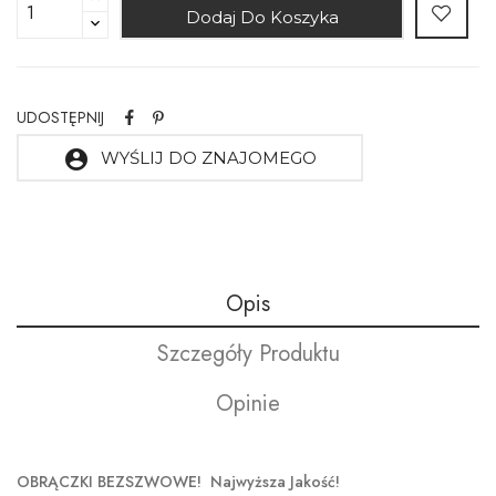
Dodaj Do Koszyka
UDOSTĘPNIJ
account_circle
WYŚLIJ DO ZNAJOMEGO
Opis
Szczegóły Produktu
Opinie
OBRĄCZKI BEZSZWOWE! Najwyższa Jakość!