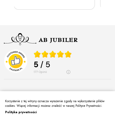
5
/ 5
177
opinii
Korzystanie z tej witryny oznacza wyrażenie zgody na wykorzystanie plików
O Nas
cookies. Więcej informacji możesz znaleźć w naszej Polityce Prywatności.
keyboard_arrow_down
Polityka prywatności