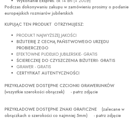
Wykonanie Ekspres:
ok 14 dni (+ 200zł)
Podczas dokonywaniu zakupu w
zamówieniu prosimy o podanie
europejskich rozmiarów jubilerskich
KUPUJĄC TEN PRODUKT OTRZYMUJESZ:
PRODUKT NAJWYŻSZEJ JAKOŚCI
BIŻUTERIĘ Z CECHĄ PAŃSTWOWEGO URZĘDU
PROBIERCZEGO
EFEKTOWNE PUDEŁKO JUBILERSKIE- GRATIS
ŚCIERECZKĘ DO CZYSZCZENIA BIŻUTERII- GRATIS
GRAWER - GRATIS
CERTYFIKAT AUTENTYCZNOŚCI
PRZYKŁADOWE DOSTĘPNE CZCIONKI GRAWERUNKÓW
(wszystkie szerokości obrączek) - patrz zdjęcie
PRZYKŁADOWE DOSTĘPNE ZNAKI GRAFICZNE
(zalecane w
obrączkach o szerokości co najmniej 5mm) - patrz zdjęcie