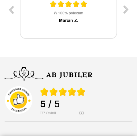
st
W 100% polecam
ca
Marcin Z.
5
/ 5
177
opinii