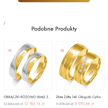
}
Podobne Produkty
-3%
-3%
OBRĄCZKI RÓŻOWO BIAŁE ZŁOTO PÓŁOKRĄGŁE PRÓBA 585
Złote Żółte 14K Obrączki Cyrkonia 7mm Półokrągłe
12 185,14 zł
8 999,66 zł
12 562,00 zł
9 278,00 zł