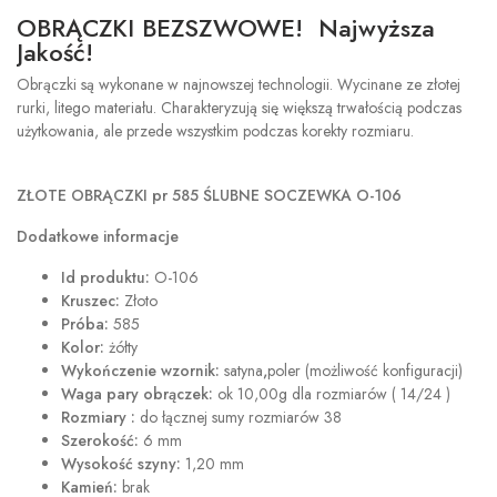
OBRĄCZKI BEZSZWOWE! Najwyższa
Jakość!
Obrączki są wykonane w najnowszej technologii. Wycinane ze złotej
rurki, litego materiału. Charakteryzują się większą trwałością podczas
użytkowania, ale przede wszystkim podczas korekty rozmiaru.
ZŁOTE
OBRĄCZKI pr 585 ŚLUBNE SOCZEWKA O-106
Dodatkowe informacje
Id produktu:
O-106
Kruszec:
Złoto
Próba:
585
Kolor:
żółty
Wykończenie wzornik:
satyna
,
poler (możliwość konfiguracji)
Waga pary obrączek:
ok 10,00g dla rozmiarów ( 14/24 )
Rozmiary :
do łącznej sumy rozmiarów 38
Szerokość:
6 mm
Wysokość szyny:
1,20 mm
Kamień:
brak