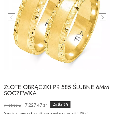
ZŁOTE OBRĄCZKI PR 585 ŚLUBNE 6MM
SOCZEWKA
7 227,47 zł
Zniżka 3%
7 451,00 zł
Najniższa cena z okresu 30 dni przed obniżką: 7301.98 zł