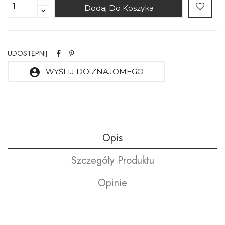
Dodaj Do Koszyka
UDOSTĘPNIJ
account_circle
WYŚLIJ DO ZNAJOMEGO
Opis
Szczegóły Produktu
Opinie