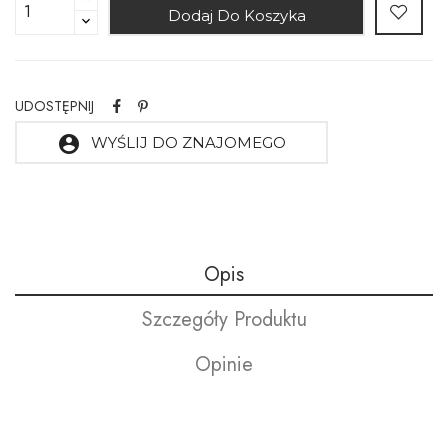
Dodaj Do Koszyka
UDOSTĘPNIJ
account_circle
WYŚLIJ DO ZNAJOMEGO
Opis
Szczegóły Produktu
Opinie