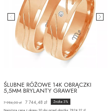
ŚLUBNE RÓŻOWE 14K OBRĄCZKI
5,5MM BRYLANTY GRAWER
7 744,48 zł
Zniżka 3%
7 984,00 zł
Najniższa cena z okresu 30 dni przed obniżką: 7824.32 zł