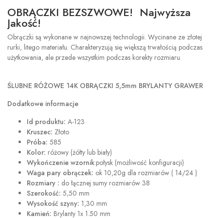
OBRĄCZKI BEZSZWOWE! Najwyższa
Jakość!
Obrączki są wykonane w najnowszej technologii. Wycinane ze złotej
rurki, litego materiału. Charakteryzują się większą trwałością podczas
użytkowania, ale przede wszystkim podczas korekty rozmiaru.
ŚLUBNE RÓŻOWE 14K OBRĄCZKI 5,5mm BRYLANTY GRAWER
Dodatkowe informacje
Id produktu:
A-123
Kruszec:
Złoto
Próba:
585
Kolor:
różowy (żółty lub biały)
Wykończenie wzornik
:połysk (możliwość konfiguracji)
Waga pary obrączek:
ok 10,20g dla rozmiarów ( 14/24 )
Rozmiary :
do łącznej sumy rozmiarów 38
Szerokość:
5,50 mm
Wysokość szyny:
1,30 mm
Kamień:
Brylanty 1x 1.50 mm