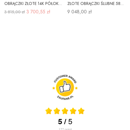
OBRĄCZKI ZŁOTE 14K PÓŁOKRĄGŁE SOCZEWKA A-102B
ZŁOTE OBRĄCZKI ŚLUBNE 585 Szerokość 5mm CYRKONIE
3 700,55 zł
9 048,00 zł
3 815,00 zł
5
5
/
177
opinii