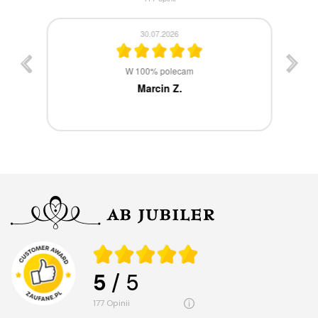
30.07.2026
st
W 100% polecam
ca
Marcin Z.
5
/ 5
177
opinii