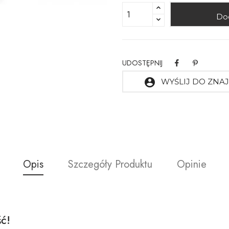
Do
UDOSTĘPNIJ
account_circle
WYŚLIJ DO ZN
Opis
Szczegóły Produktu
Opinie
ć!