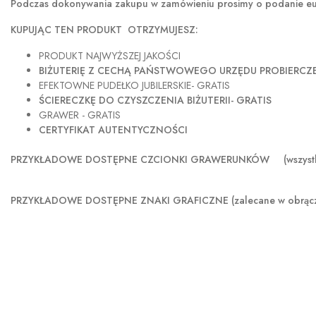
Podczas dokonywania zakupu w
zamówieniu prosimy o podanie eur
KUPUJĄC TEN PRODUKT OTRZYMUJESZ:
PRODUKT NAJWYŻSZEJ JAKOŚCI
BIŻUTERIĘ Z CECHĄ PAŃSTWOWEGO URZĘDU PROBIERC
EFEKTOWNE PUDEŁKO JUBILERSKIE- GRATIS
ŚCIERECZKĘ DO CZYSZCZENIA BIŻUTERII- GRATIS
GRAWER - GRATIS
CERTYFIKAT AUTENTYCZNOŚCI
PRZYKŁADOWE DOSTĘPNE CZCIONKI GRAWERUNKÓW (wszystkie sze
PRZYKŁADOWE DOSTĘPNE ZNAKI GRAFICZNE (zalecane w obrączka