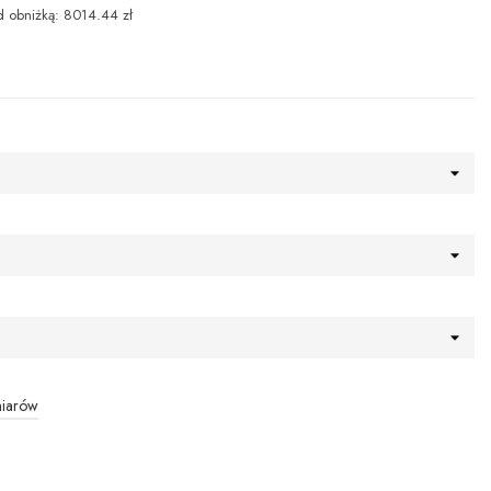
d obniżką: 8014.44 zł
miarów