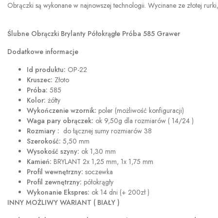
Obrączki są wykonane w najnowszej technologii. Wycinane ze złotej rurki,
Ślubne Obrączki Brylanty Półokrągłe Próba 585 Grawer
Dodatkowe informacje
Id produktu:
OP-22
Kruszec:
Złoto
Próba:
585
Kolor:
żółty
Wykończenie wzornik:
poler (możliwość konfiguracji)
Waga pary obrączek:
ok 9,50g dla rozmiarów ( 14/24 )
Rozmiary :
do łącznej sumy rozmiarów 38
Szerokość:
5,50 mm
Wysokość szyny:
ok 1,30 mm
Kamień:
BRYLANT 2x 1,25 mm, 1x 1,75 mm
Profil wewnętrzny:
soczewka
Profil zewnętrzny:
półokrągły
Wykonanie Ekspres:
ok 14 dni (+ 200zł )
INNY MOŻLIWY WARIANT ( BIAŁY )