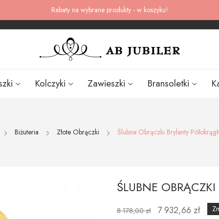
Rabaty na wybrane produkty - w koszyku!
szki
Kolczyki
Zawieszki
Bransoletki
K
Biżuteria
Złote Obrączki
Ślubne Obrączki Brylanty Półokrąg
ŚLUBNE OBRĄCZKI
7 932,66 zł
Zn
8 178,00 zł