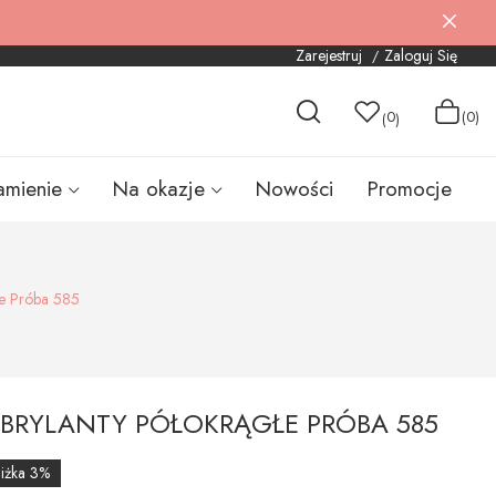
Zarejestruj
Zaloguj Się
0
(0)
(
)
amienie
Na okazje
Nowości
Promocje
łe Próba 585
 BRYLANTY PÓŁOKRĄGŁE PRÓBA 585
iżka 3%