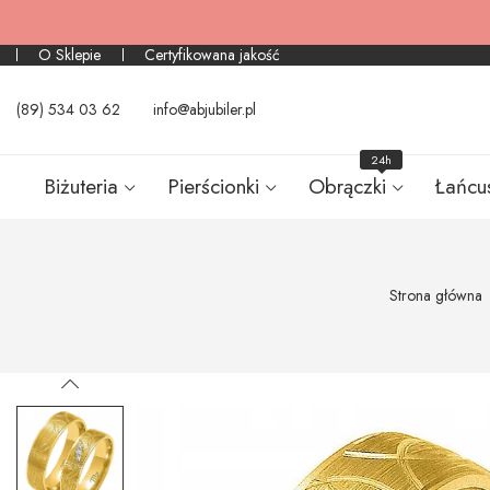
O Sklepie
Certyfikowana jakość
(89) 534 03 62
info@abjubiler.pl
24h
Biżuteria
Pierścionki
Obrączki
Łańcu
Strona główna