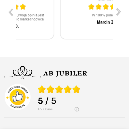
st
W 100% polecam
ca
Marcin Z.
5
/ 5
177
opinii