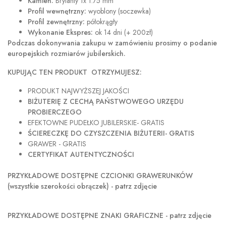
Kamień:
Brylanty 1x 1.75 mm
Profil wewnętrzny:
wyoblony (soczewka)
Profil zewnętrzny:
półokrągły
Wykonanie Ekspres:
ok 14 dni (+ 200zł)
Podczas dokonywania zakupu w
zamówieniu prosimy o podanie
europejskich rozmiarów jubilerskich.
KUPUJĄC TEN PRODUKT OTRZYMUJESZ:
PRODUKT NAJWYŻSZEJ JAKOŚCI
BIŻUTERIĘ Z CECHĄ PAŃSTWOWEGO URZĘDU
PROBIERCZEGO
EFEKTOWNE PUDEŁKO JUBILERSKIE- GRATIS
ŚCIERECZKĘ DO CZYSZCZENIA BIŻUTERII- GRATIS
GRAWER - GRATIS
CERTYFIKAT AUTENTYCZNOŚCI
PRZYKŁADOWE DOSTĘPNE CZCIONKI GRAWERUNKÓW
(wszystkie szerokości obrączek) - patrz zdjęcie
PRZYKŁADOWE DOSTĘPNE ZNAKI GRAFICZNE - patrz zdjęcie