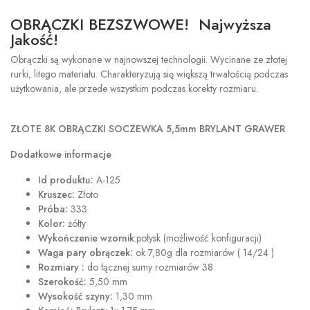
OBRĄCZKI BEZSZWOWE! Najwyższa
Jakość!
Obrączki są wykonane w najnowszej technologii. Wycinane ze złotej
rurki, litego materiału. Charakteryzują się większą trwałością podczas
użytkowania, ale przede wszystkim podczas korekty rozmiaru.
ZŁOTE 8K
OBRĄCZKI SOCZEWKA 5,5mm BRYLANT GRAWER
Dodatkowe informacje
Id produktu:
A-125
Kruszec:
Złoto
Próba:
333
Kolor:
żółty
Wykończenie wzornik
:połysk (możliwość konfiguracji)
Waga pary obrączek:
ok 7,80g dla rozmiarów ( 14/24 )
Rozmiary :
do łącznej sumy rozmiarów 38
Szerokość:
5,50 mm
Wysokość szyny:
1,30 mm