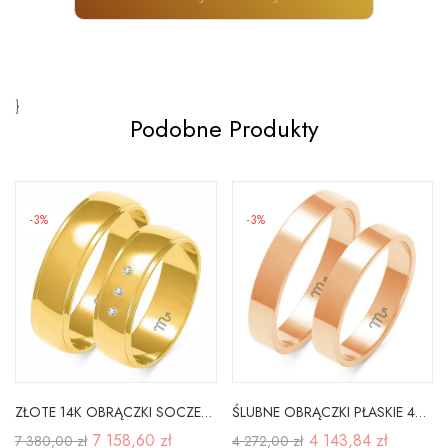
}
Podobne Produkty
-3%
-3%
ZŁOTE 14K OBRĄCZKI SOCZEWKA 6mm BRYLANTY GRAWER
ŚLUBNE OBRĄCZKI PŁASKIE 4mm RÓŻOWE ZŁOTO A-112C
7 158,60 zł
4 143,84 zł
7 380,00 zł
4 272,00 zł