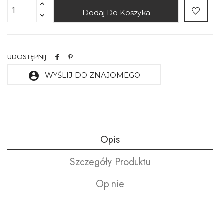
Dodaj Do Koszyka
UDOSTĘPNIJ
account_circle
WYŚLIJ DO ZNAJOMEGO
Opis
Szczegóły Produktu
Opinie