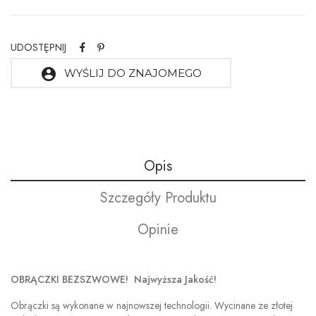
UDOSTĘPNIJ
account_circle
WYŚLIJ DO ZNAJOMEGO
Opis
Szczegóły Produktu
Opinie
OBRĄCZKI BEZSZWOWE! Najwyższa Jakość!
Obrączki są wykonane w najnowszej technologii. Wycinane ze złotej