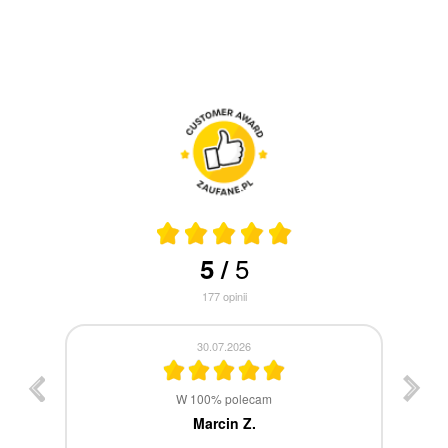
5
5
/
177
opinii
30.07.2026
st
W 100% polecam
ca
Marcin Z.