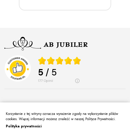
5
/ 5
177
opinii
Korzystanie z tej witryny oznacza wyrażenie zgody na wykorzystanie plików
O Nas
cookies. Więcej informacji możesz znaleźć w naszej Polityce Prywatności.
keyboard_arrow_down
Polityka prywatności
Informacje