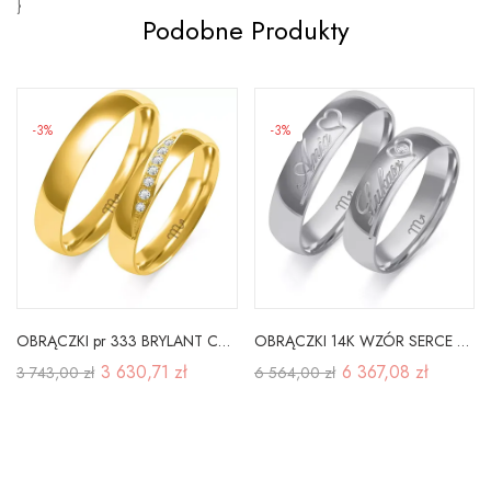
}
Podobne Produkty
-3%
-3%
OBRĄCZKI pr 333 BRYLANT CYRKONIA SOCZEWKA GRAWER
OBRĄCZKI 14K WZÓR SERCE BRYLANT BIAŁE ZŁOTO O-378
3 630,71 zł
6 367,08 zł
3 743,00 zł
6 564,00 zł