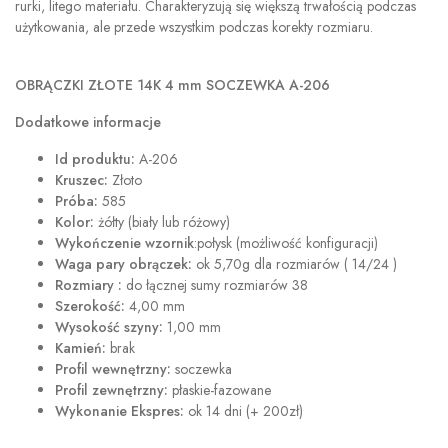
rurki, litego materiału. Charakteryzują się większą trwałością podczas
użytkowania, ale przede wszystkim podczas korekty rozmiaru.
OBRĄCZKI ZŁOTE 14K 4 mm SOCZEWKA A-206
Dodatkowe informacje
Id produktu:
A-206
Kruszec:
Złoto
Próba:
585
Kolor:
żółty (biały lub różowy)
Wykończenie wzornik
:połysk (możliwość konfiguracji)
Waga pary obrączek:
ok 5,70g dla rozmiarów ( 14/24 )
Rozmiary :
do łącznej sumy rozmiarów 38
Szerokość:
4,00 mm
Wysokość szyny:
1,00 mm
Kamień:
brak
Profil wewnętrzny:
soczewka
Profil zewnętrzny:
płaskie-fazowane
Wykonanie Ekspres:
ok 14 dni (+ 200zł)