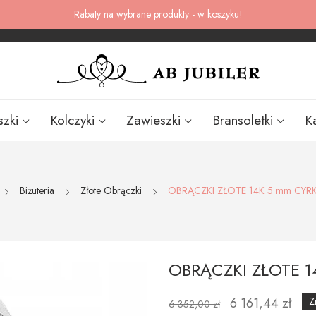
Rabaty na wybrane produkty - w koszyku!
szki
Kolczyki
Zawieszki
Bransoletki
K
Biżuteria
Złote Obrączki
OBRĄCZKI ZŁOTE 14K 5 mm CYRK
OBRĄCZKI ZŁOTE 1
6 161,44 zł
Z
6 352,00 zł