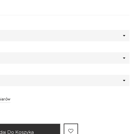
miarów
daj Do Koszyka