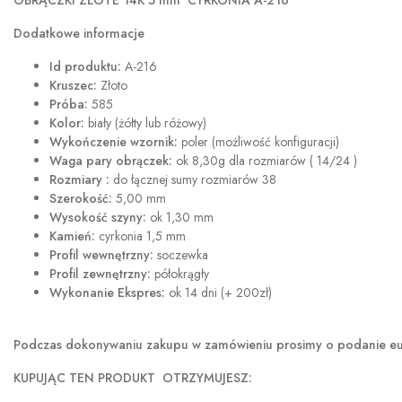
OBRĄCZKI ZŁOTE 14K 5 mm CYRKONIA A-216
Dodatkowe informacje
Id produktu:
A-216
Kruszec:
Złoto
Próba:
585
Kolor:
biały (żółty lub różowy)
Wykończenie wzornik:
poler (możliwość konfiguracji)
Waga pary obrączek:
ok 8,30g dla rozmiarów ( 14/24 )
Rozmiary :
do łącznej sumy rozmiarów 38
Szerokość:
5,00 mm
Wysokość szyny:
ok 1,30 mm
Kamień:
cyrkonia 1,5 mm
Profil wewnętrzny:
soczewka
Profil zewnętrzny:
półokrągły
Wykonanie Ekspres:
ok 14 dni (+ 200zł)
Podczas dokonywaniu zakupu w
zamówieniu prosimy o podanie eur
KUPUJĄC TEN PRODUKT OTRZYMUJESZ: