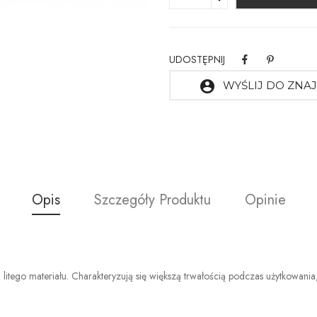
UDOSTĘPNIJ
account_circle
WYŚLIJ DO ZN
Opis
Szczegóły Produktu
Opinie
 litego materiału. Charakteryzują się większą trwałością podczas użytkowani