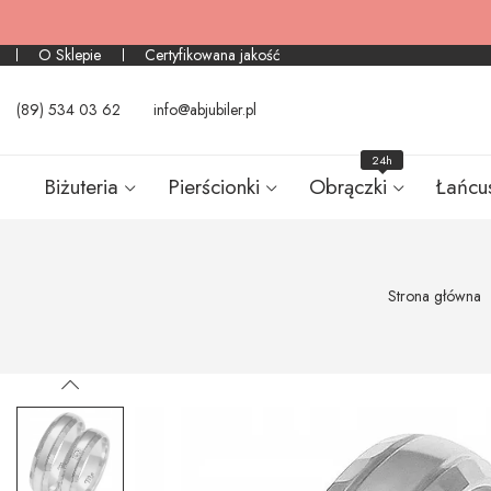
O Sklepie
Certyfikowana jakość
(89) 534 03 62
info@abjubiler.pl
24h
Biżuteria
Pierścionki
Obrączki
Łańcu
Strona główna