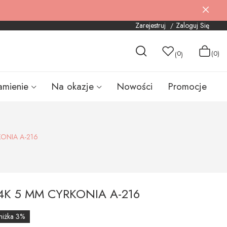
Zarejestruj
Zaloguj Się
0
(0)
(
)
amienie
Na okazje
Nowości
Promocje
ONIA A-216
4K 5 MM CYRKONIA A-216
niżka 3%