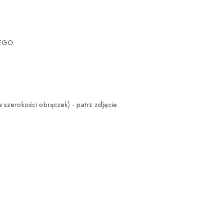
ZEGO
okości obrączek) - patrz zdjęcie