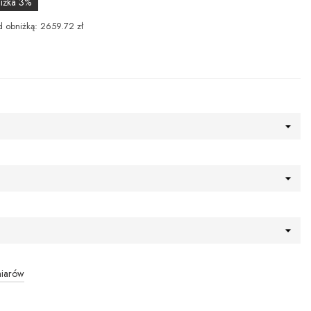
iżka 3%
d obniżką: 2659.72 zł
miarów