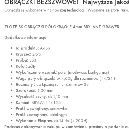
OBRĄCZKI BEZSZWOWE! Najwyższa Jakoś
Obrączki są wykonane w najnowszej technologii. Wycinane ze złotej rurki,
ZŁOTE 8K OBRĄCZKI PÓŁOKRĄGŁE 4mm BRYLANT GRAWER
Dodatkowe informacje
Id produktu:
A-139
Kruszec:
Złoto
Próba:
333
Kolor:
żółty
Wykończenie wzornik:
poler (możliwość konfiguracji)
Waga pary obrączek:
ok 4,60g dla rozmiarów ( 14/24 )
Rozmiary :
do łącznej sumy rozmiarów 38
Szerokość:
4,00 mm
Wysokość szyny:
ok 1,10 mm
Kamień:
BRYLANT 1x 1.25
Profil wewnętrzny:
soczewka
Profil zewnętrzny:
półokrągły
Wykonanie Ekspres:
ok 14 dni (+ 200zł)
Podczas dokonywania zakupu w
zamówieniu prosimy o podanie eur