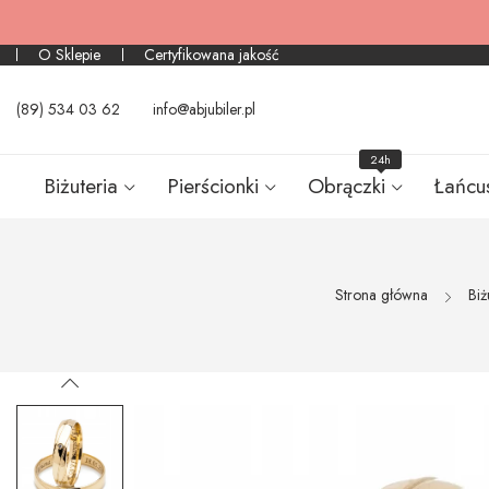
O Sklepie
Certyfikowana jakość
(89) 534 03 62
info@abjubiler.pl
24h
Biżuteria
Pierścionki
Obrączki
Łańcu
Strona główna
Biż