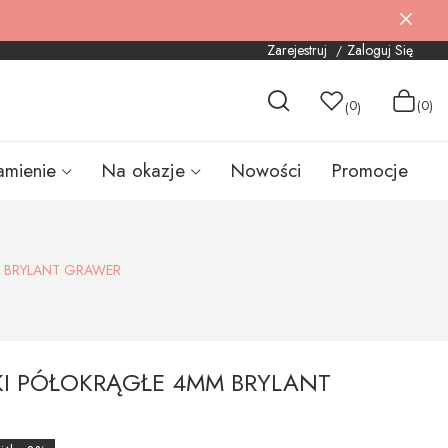
Zarejestruj
Zaloguj Się
0
(0)
(
)
amienie
Na okazje
Nowości
Promocje
m BRYLANT GRAWER
KI PÓŁOKRĄGŁE 4MM BRYLANT