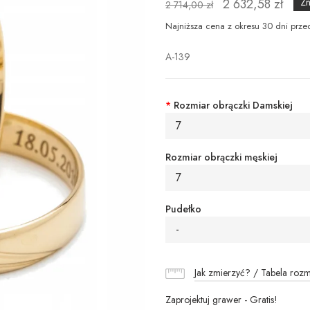
2 632,58 zł
Zn
2 714,00 zł
Najniższa cena z okresu 30 dni prze
A-139
*
Rozmiar obrączki Damskiej
7
Rozmiar obrączki męskiej
7
Pudełko
-
Jak zmierzyć? / Tabela roz
Zaprojektuj grawer - Gratis!