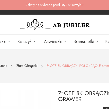
Rabaty na wybrane produkty - w koszyku!
szki
Kolczyki
Zawieszki
Bransoletki
K
uteria
Złote Obrączki
ZŁOTE 8K OBRĄCZKI PÓŁOKRĄGŁE 4m
ZŁOTE 8K OBRĄCZ
GRAWER