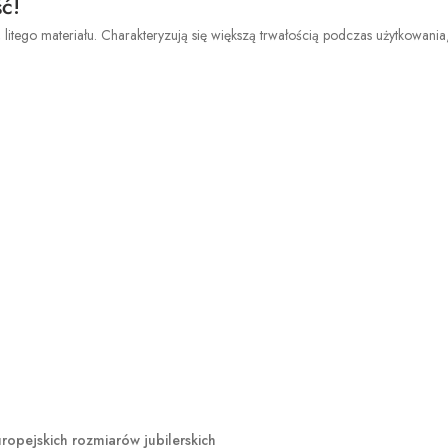
ć!
 litego materiału. Charakteryzują się większą trwałością podczas użytkowani
opejskich rozmiarów jubilerskich