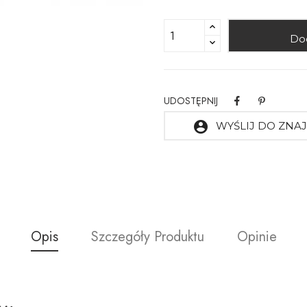
Do
UDOSTĘPNIJ
account_circle
WYŚLIJ DO ZN
Opis
Szczegóły Produktu
Opinie