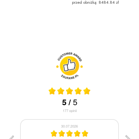
przed obniżką: 8484.84 zł
5
5
/
177
opinii
30.07.2026