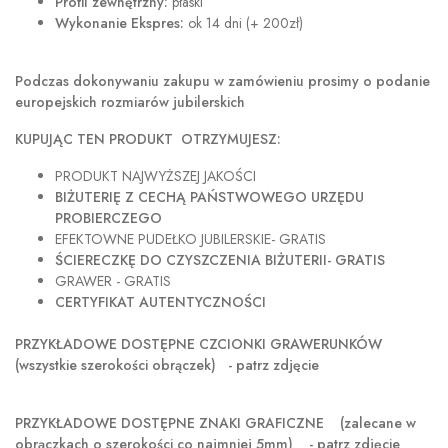
Profil zewnętrzny:
płaski
Wykonanie Ekspres:
ok 14 dni (+ 200zł)
Podczas dokonywaniu zakupu w
zamówieniu prosimy o podanie
europejskich rozmiarów jubilerskich
KUPUJĄC TEN PRODUKT OTRZYMUJESZ:
PRODUKT NAJWYŻSZEJ JAKOŚCI
BIŻUTERIĘ Z CECHĄ PAŃSTWOWEGO URZĘDU
PROBIERCZEGO
EFEKTOWNE PUDEŁKO JUBILERSKIE- GRATIS
ŚCIERECZKĘ DO CZYSZCZENIA BIŻUTERII- GRATIS
GRAWER - GRATIS
CERTYFIKAT AUTENTYCZNOŚCI
PRZYKŁADOWE DOSTĘPNE CZCIONKI GRAWERUNKÓW
(wszystkie szerokości obrączek) - patrz zdjęcie
PRZYKŁADOWE DOSTĘPNE ZNAKI GRAFICZNE
(zalecane w
obrączkach o szerokości co najmniej 5mm) - patrz zdjęcie