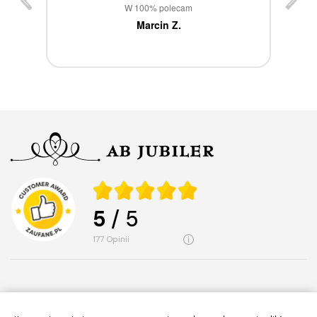
st
W 100% polecam
ca
Marcin Z.
5
/ 5
177
opinii