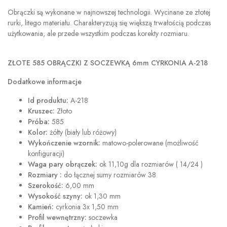
Obrączki są wykonane w najnowszej technologii. Wycinane ze złotej
rurki, litego materiału. Charakteryzują się większą trwałością podczas
użytkowania, ale przede wszystkim podczas korekty rozmiaru.
ZŁOTE 585
OBRĄCZKI Z SOCZEWKĄ 6mm CYRKONIA A-218
Dodatkowe informacje
Id produktu:
A-218
Kruszec:
Złoto
Próba:
585
Kolor:
żółty (biały lub różowy)
Wykończenie wzornik:
matowo-polerowane (możliwość
konfiguracji)
Waga pary obrączek:
ok 11,10g dla rozmiarów ( 14/24 )
Rozmiary :
do łącznej sumy rozmiarów 38
Szerokość:
6,00 mm
Wysokość szyny:
ok 1,30 mm
Kamień:
cyrkonia 3x 1,50 mm
Profil wewnętrzny:
soczewka