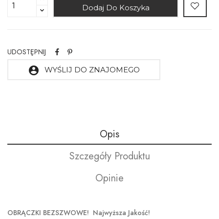
Dodaj Do Koszyka
UDOSTĘPNIJ
account_circle
WYŚLIJ DO ZNAJOMEGO
Opis
Szczegóły Produktu
Opinie
OBRĄCZKI BEZSZWOWE! Najwyższa Jakość!