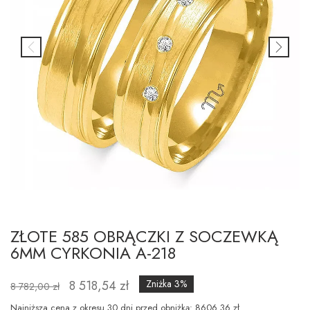
ZŁOTE 585 OBRĄCZKI Z SOCZEWKĄ
6MM CYRKONIA A-218
8 518,54 zł
Zniżka 3%
8 782,00 zł
Najniższa cena z okresu 30 dni przed obniżką: 8606.36 zł